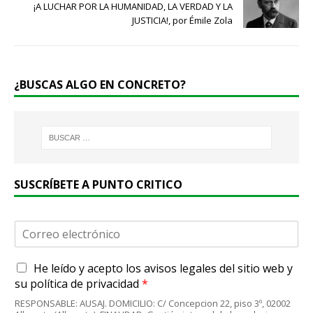
¡A LUCHAR POR LA HUMANIDAD, LA VERDAD Y LA
JUSTICIA!, por Émile Zola
¿BUSCAS ALGO EN CONCRETO?
SUSCRÍBETE A PUNTO CRITICO
C
o
r
A
He leído y acepto
los avisos legales
del sitio web y
r
c
e
su
política de privacidad
*
u
o
RESPONSABLE: AUSAJ. DOMICILIO: C/ Concepcion 22, piso 3º, 02002
e
e