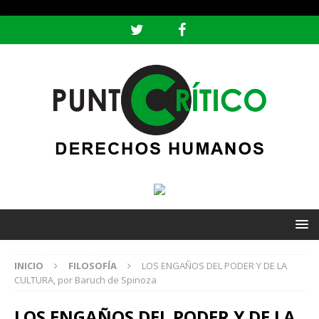
header ('Content-type: text/html; charset=utf-8');
INICIO
FILOSOFÍA
LOS ENGAÑOS DEL PODER Y DE LA
CULTURA, por Baruch de Spinoza
LOS ENGAÑOS DEL PODER Y DE LA