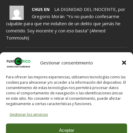
LA DIGNIDAD DEL INOCENTE, por
CHUS EN
Gregorio Morán. “Yo no puedo confesarme
culpable para que me indulten de un delito que jamás he
cometido. Soy inocente y con eso basta” (Ahmed
Tommouhi)
NORMAS DE MODERACIÓN DE COMENTARIOS
Gestionar consentimiento
1.- Se INFORMA acerca de Hechos, que por tanto tienen que ser
veraces, fundamentados en indicios, no en meras sospechas.
Para ofrecer las mejores experiencias, utilizamos tecnologías como las
2.- Se EXPRESAN Opiniones, que por ello no han de ser veraces,
cookies para almacenar y/o acceder a la información del dispositivo. El
pero tampoco han de ser ofensivas si hay posibilidad de expresar
consentimiento de estas tecnologías nos permitirá procesar datos
como el comportamiento de navegación o las identificaciones únicas
lo mismo en otros términos menos dañinos para el Honor del
en este sitio. No consentir o retirar el consentimiento, puede afectar
destinatario.
negativamente a ciertas características y funciones.
3.- Si se solicitan explicaciones al e-mail comentarios @ puntocritico
. com se proporcionarán al email de contacto.
Gestionar los servicios
NOTA: En caso de un mal funcionamiento del servidor a la hora de
publicar un comentario, puede enviárnoslo a comentarios @
Aceptar