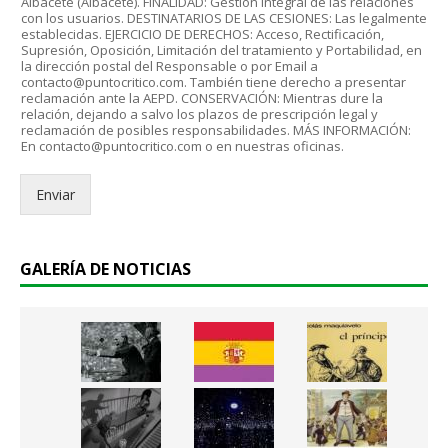
Albacete (Albacete). FINALIDAD: Gestión integral de las relaciones
r
l
con los usuarios. DESTINATARIOS DE LAS CESIONES: Las legalmente
d
establecidas. EJERCICIO DE DERECHOS: Acceso, Rectificación,
e
Supresión, Oposición, Limitación del tratamiento y Portabilidad, en
o
c
la dirección postal del Responsable o por Email a
R
t
contacto@puntocritico.com. También tiene derecho a presentar
G
r
reclamación ante la AEPD. CONSERVACIÓN: Mientras dure la
P
relación, dejando a salvo los plazos de prescripción legal y
ó
reclamación de posibles responsabilidades. MÁS INFORMACIÓN:
D
n
En contacto@puntocritico.com o en nuestras oficinas.
*
i
c
Enviar
o
.
.
*
GALERÍA DE NOTICIAS