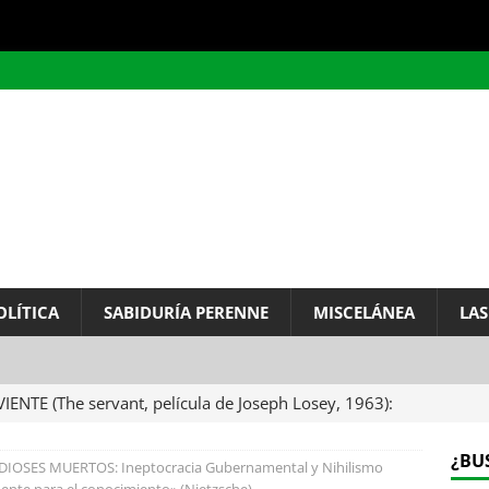
OLÍTICA
SABIDURÍA PERENNE
MISCELÁNEA
LAS
VIENTE (The servant, película de Joseph Losey, 1963):
ervo.
MISCELÁNEA
¿BU
DIOSES MUERTOS: Ineptocracia Gubernamental y Nihilismo
A DEL INFINITO, por Baruch de Spinoza (Carta de
amente para el conocimiento» (Nietzsche)