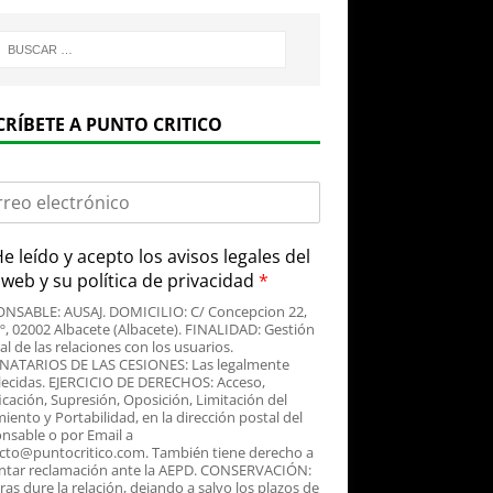
CRÍBETE A PUNTO CRITICO
e leído y acepto
los avisos legales
del
o web y su
política de privacidad
*
NSABLE: AUSAJ. DOMICILIO: C/ Concepcion 22,
3º, 02002 Albacete (Albacete). FINALIDAD: Gestión
al de las relaciones con los usuarios.
NATARIOS DE LAS CESIONES: Las legalmente
lecidas. EJERCICIO DE DERECHOS: Acceso,
icación, Supresión, Oposición, Limitación del
iento y Portabilidad, en la dirección postal del
nsable o por Email a
cto@puntocritico.com. También tiene derecho a
ntar reclamación ante la AEPD. CONSERVACIÓN:
as dure la relación, dejando a salvo los plazos de