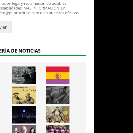
ipción legal y reclamación de posibles
nsabilidades. MÁS INFORMACIÓN: En
cto@puntocritico.com o en nuestras oficinas.
viar
ERÍA DE NOTICIAS