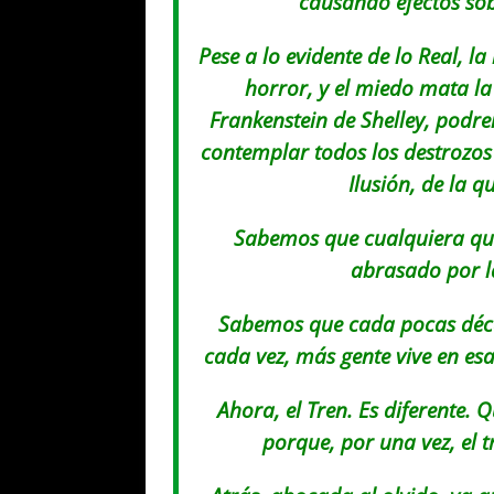
causando efectos sobr
Pese a lo evidente de lo Real, l
horror, y el miedo mata l
Frankenstein de Shelley, pod
contemplar todos los destrozos
Ilusión, de la 
Sabemos que cualquiera que
abrasado por l
Sabemos que cada pocas déca
cada vez, más gente vive en e
Ahora, el Tren. Es diferente. 
porque, por una vez, el t