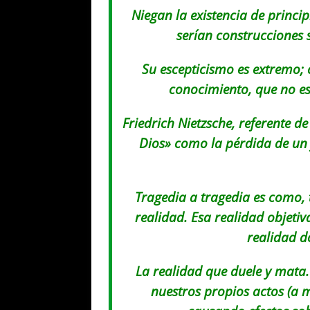
Niegan la existencia de princip
serían construcciones 
Su escepticismo es extremo; 
conocimiento, que no es
Friedrich Nietzsche, referente de
Dios
» como la pérdida de un
Tragedia a tragedia es como, 
realidad. Esa realidad objetiv
realidad d
La realidad que duele y mata
nuestros propios actos (
a m