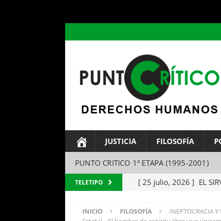
header ('Content-type: text/html; charset=utf-8');
JUSTICIA
FILOSOFÍA
P
PUNTO CRITICO 1ª ETAPA (1995-2001)
[ 25 julio, 2026 ]
EL SIR
TELETIPO
Parábola del amo y el si
INICIO
FILOSOFÍA
INEPTOCRACIA Y 
[ 24 julio, 2026 ]
EL TEM
Estatal. «El hombre de espíritu libre vive únic