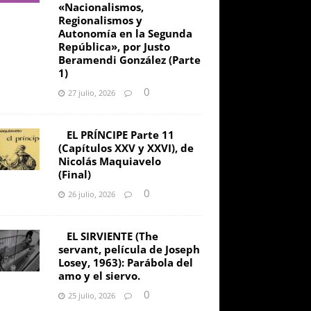
«Nacionalismos,
Regionalismos y
Autonomía en la Segunda
República», por Justo
Beramendi González (Parte
1)
0
27 julio, 2026
EL PRÍNCIPE Parte 11
(Capítulos XXV y XXVI), de
Nicolás Maquiavelo
(Final)
0
26 julio, 2026
EL SIRVIENTE (The
servant, película de Joseph
Losey, 1963): Parábola del
amo y el siervo.
0
25 julio, 2026