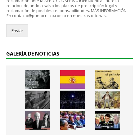
r
reclamación ante la AEPD. CONSERVACIÓN: Mientras dure la
P
relación, dejando a salvo los plazos de prescripción legal y
ó
reclamación de posibles responsabilidades. MÁS INFORMACIÓN:
D
n
En contacto@puntocritico.com o en nuestras oficinas.
*
i
c
Enviar
o
.
.
*
GALERÍA DE NOTICIAS