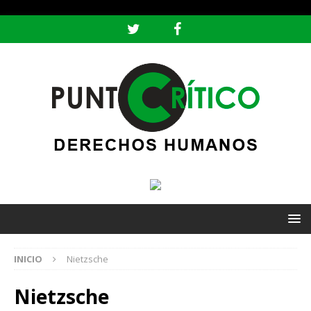
header ('Content-type: text/html; charset=utf-8');
INICIO
Nietzsche
Nietzsche