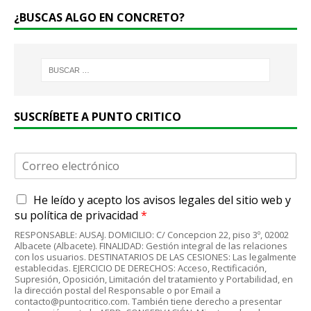
¿BUSCAS ALGO EN CONCRETO?
SUSCRÍBETE A PUNTO CRITICO
C
o
r
A
He leído y acepto
los avisos legales
del sitio web y
r
c
e
su
política de privacidad
*
u
o
RESPONSABLE: AUSAJ. DOMICILIO: C/ Concepcion 22, piso 3º, 02002
e
e
Albacete (Albacete). FINALIDAD: Gestión integral de las relaciones
r
l
con los usuarios. DESTINATARIOS DE LAS CESIONES: Las legalmente
d
establecidas. EJERCICIO DE DERECHOS: Acceso, Rectificación,
e
Supresión, Oposición, Limitación del tratamiento y Portabilidad, en
o
c
la dirección postal del Responsable o por Email a
R
t
contacto@puntocritico.com. También tiene derecho a presentar
G