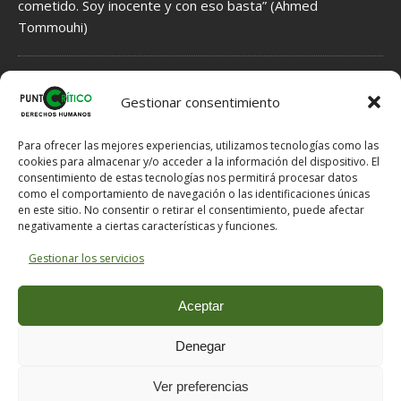
cometido. Soy inocente y con eso basta” (Ahmed
Tommouhi)
NORMAS DE MODERACIÓN DE COMENTARIOS
Gestionar consentimiento
1.- Se INFORMA acerca de Hechos, que por tanto tienen que ser
veraces, fundamentados en indicios, no en meras sospechas.
Para ofrecer las mejores experiencias, utilizamos tecnologías como las
2.- Se EXPRESAN Opiniones, que por ello no han de ser veraces,
cookies para almacenar y/o acceder a la información del dispositivo. El
consentimiento de estas tecnologías nos permitirá procesar datos
pero tampoco han de ser ofensivas si hay posibilidad de expresar
como el comportamiento de navegación o las identificaciones únicas
lo mismo en otros términos menos dañinos para el Honor del
en este sitio. No consentir o retirar el consentimiento, puede afectar
destinatario.
negativamente a ciertas características y funciones.
3.- Si se solicitan explicaciones al e-mail comentarios @ puntocritico
. com se proporcionarán al email de contacto.
Gestionar los servicios
NOTA: En caso de un mal funcionamiento del servidor a la hora de
publicar un comentario, puede enviárnoslo a comentarios @
Aceptar
puntocritico . com indicándonos el título del artículo que desea
comentar y su nombre o nick con el que desea hacer la
Denegar
publicación.
Ver preferencias