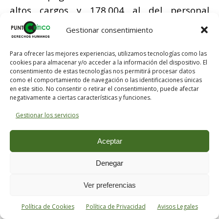
altos cargos y 178.004 al del personal
eventual de gabinete, según el Presupuesto
Gestionar consentimiento
de 2020. Además, se prevé tener unos
ingresos de 37,5 millones de euros. Sin
Para ofrecer las mejores experiencias, utilizamos tecnologías como las
cookies para almacenar y/o acceder a la información del dispositivo. El
embargo, estos fueron realizados en febrero,
consentimiento de estas tecnologías nos permitirá procesar datos
por lo que no se contó con las consecuencias
como el comportamiento de navegación o las identificaciones únicas
en este sitio. No consentir o retirar el consentimiento, puede afectar
económicas provocadas por la pandemia de
negativamente a ciertas características y funciones.
la
Covid-19
.
Gestionar los servicios
Pese a sus diferencias con Bildu, el pasado
Aceptar
mes de julio firmó un acuerdo con el partido
para afrontar la crisis del coronavirus. Él
Denegar
mismo afirma que están “para resolver los
Ver preferencias
problemas de la gente” y que, ante el
aumento de la pobreza y el paro, no pueden
Política de Cookies
Política de Privacidad
Avisos Legales
ponerse de perfil, “independientemente de