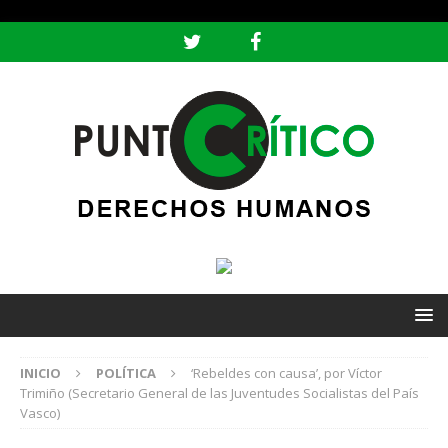
header ('Content-type: text/html; charset=utf-8');
INICIO
POLÍTICA
‘Rebeldes con causa’, por Víctor
Trimiño (Secretario General de las Juventudes Socialistas del País
Vasco)