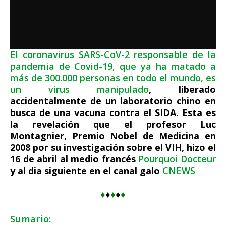
El coronavirus SARS-CoV-2 responsable de la
pandemia de Covid-19, que ya ha matado a
más de 300.000 personas en todo el mundo, es
un virus manipulado
, liberado
accidentalmente de un laboratorio chino en
busca de una vacuna contra el SIDA. Esta es
la revelación que el profesor Luc
Montagnier, Premio Nobel de Medicina en
2008 por su investigación sobre el VIH, hizo el
16 de abril al medio francés
Pourquoi Docteur
y al dia siguiente en el canal galo
CNEWS
♦
♦
♦
♦
♦
Sumario: