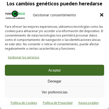
Los cambios genéticos pueden heredarse
Solo recientemente se ha probado en
Gestionar consentimiento
adultos para tratar enfermedades mortales,
Para ofrecer las mejores experiencias, utilizamos tecnologías como las
y los cambios se limitan a esa persona. La
cookies para almacenar y/o acceder a la información del dispositivo. El
consentimiento de estas tecnologías nos permitirá procesar datos
edición de espermatozoides, óvulos o
como el comportamiento de navegación o las identificaciones únicas
embriones es diferente, los cambios pueden
en este sitio. No consentir o retirar el consentimiento, puede afectar
negativamente a ciertas características y funciones.
heredarse. En los EE.UU., no está permitido,
excepto para la investigación de laboratorio.
Gestionar los servicios
China prohíbe la clonación humana pero no
Aceptar
específicamente la
edición de genes
.
Denegar
He Jiankui estudió en las universidades de
Rice y Stanford en los EE.UU. antes de
Ver preferencias
regresar a su país natal para abrir un
Política de Cookies
Política de Privacidad
Avisos Legales
laboratorio en la Universidad de Ciencia y