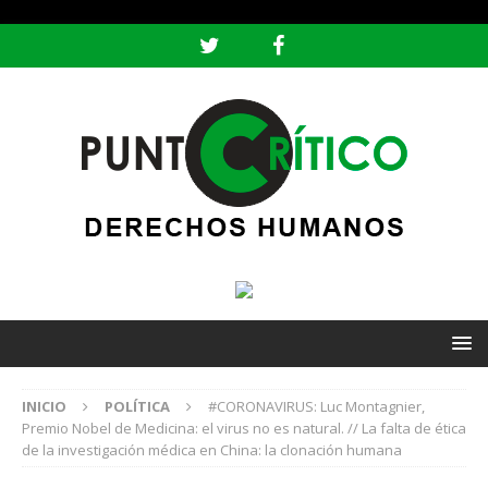
header ('Content-type: text/html; charset=utf-8');
INICIO
POLÍTICA
#CORONAVIRUS: Luc Montagnier,
Premio Nobel de Medicina: el virus no es natural. // La falta de ética
de la investigación médica en China: la clonación humana