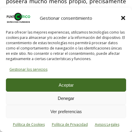
poseerá mucho menos propio, precisamente
porque es mucho más rica. Lo mismo en lo
que se refiere a su sensibilidad.
Gestionar consentimiento
Para ofrecer las mejores experiencias, utilizamos tecnologías como las
cookies para almacenar y/o acceder a la información del dispositivo. El
consentimiento de estas tecnologías nos permitirá procesar datos
¿cuál sería un placer puramente personal y
como el comportamiento de navegación o las identificaciones únicas
en este sitio. No consentir o retirar el consentimiento, puede afectar
egoísta? ¿Existe un placer de esta clase, y qué
negativamente a ciertas características y funciones.
parte tienen en la vida? A esta cuestión,
Gestionar los servicios
siempre actual, responderemos como ya
hemos respondido: Cuando se desciende en la
Aceptar
escala de los seres, se ve que la esfera donde
cada uno de ellos se mueve, es estrecha y casi
Denegar
cerrada, cuando, por el contrario, se sube
Ver preferencias
hacia los seres superiores, se ve a su esfera de
acción abrirse, extenderse, confundirse con la
Política de Cookies
Política de Privacidad
Avisos Legales
esfera de acción de los otros seres. El yo se