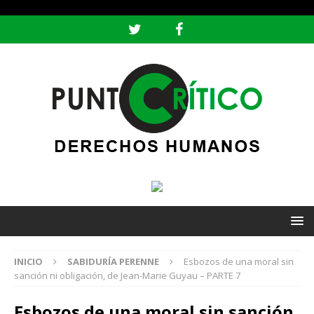
header ('Content-type: text/html; charset=utf-8');
INICIO
SABIDURÍA PERENNE
Esbozos de una moral sin
sanción ni obligación, de Jean-Marie Guyau – PARTE 7
Esbozos de una moral sin sanción