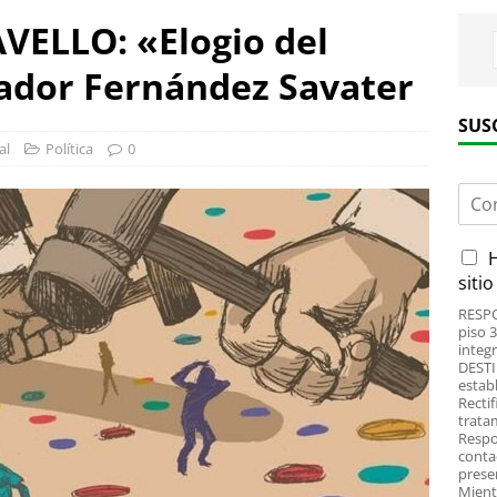
r, 20 de abril de 1663)
FILOSOFÍA
ELLO: «Elogio del
URO ES HISTORIA: «Nacionalismos, Regionalismos y
ador Fernández Savater
 República», por Justo Beramendi González (y Parte
SUS
al
Política
0
EBLO QUE OLVIDA SU HISTORIA ESTÁ CONDENADO
C
ismos, Regionalismos y Autonomía en la Segunda
o
r
eramendi González (Parte 1)
POLÍTICA
A
H
r
c
e
siti
NCIPE Parte 11 (Capítulos XXV y XXVI), de Nicolás
u
o
RESPO
e
e
LOSOFÍA
piso 
r
l
integr
d
DESTI
e
estab
o
c
Rectif
R
t
tratam
G
r
Respo
P
conta
ó
prese
D
n
Mientr