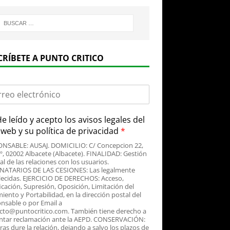
CRÍBETE A PUNTO CRITICO
e leído y acepto
los avisos legales
del
o web y su
política de privacidad
*
NSABLE: AUSAJ. DOMICILIO: C/ Concepcion 22,
3º, 02002 Albacete (Albacete). FINALIDAD: Gestión
al de las relaciones con los usuarios.
NATARIOS DE LAS CESIONES: Las legalmente
lecidas. EJERCICIO DE DERECHOS: Acceso,
icación, Supresión, Oposición, Limitación del
iento y Portabilidad, en la dirección postal del
nsable o por Email a
cto@puntocritico.com. También tiene derecho a
ntar reclamación ante la AEPD. CONSERVACIÓN:
as dure la relación, dejando a salvo los plazos de