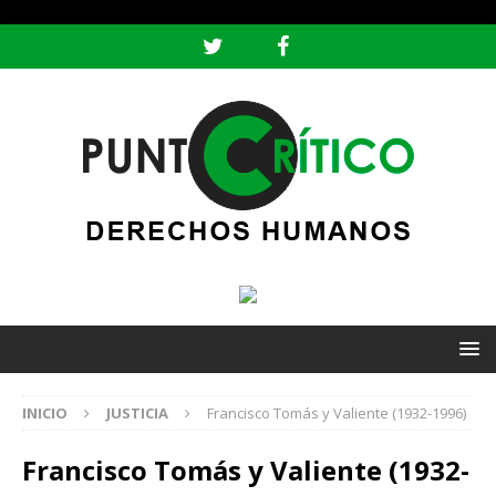
header ('Content-type: text/html; charset=utf-8');
INICIO
JUSTICIA
Francisco Tomás y Valiente (1932-1996)
Francisco Tomás y Valiente (1932-