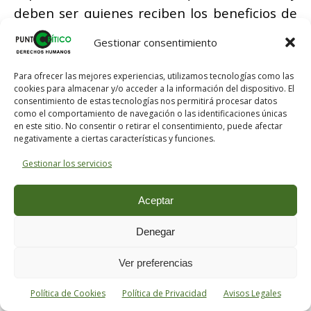
deben ser quienes reciben los beneficios de
su persona y de su comportamiento los que
Gestionar consentimiento
reconozcan en él esa virtud cívica de la que
son receptores y beneficiarios.
Para ofrecer las mejores experiencias, utilizamos tecnologías como las
cookies para almacenar y/o acceder a la información del dispositivo. El
consentimiento de estas tecnologías nos permitirá procesar datos
En relación con el
General
Gutiérrez Mellado
como el comportamiento de navegación o las identificaciones únicas
eso es justamente lo que ha sucedido,
en este sitio. No consentir o retirar el consentimiento, puede afectar
negativamente a ciertas características y funciones.
porque es patente el reconocimiento por
Gestionar los servicios
parte de todos los españoles de su ejemplar
patriotismo.
Aceptar
Todavía parece oportuno, tomando pie en
Denegar
un escrito de aquel otro gran patriota que
fue
D. Manuel Azaña
, diferenciar dos
Ver preferencias
posibles formas de entender el patriotismo,
Política de Cookies
Política de Privacidad
Avisos Legales
derivadas de otros tantos modos de sentir