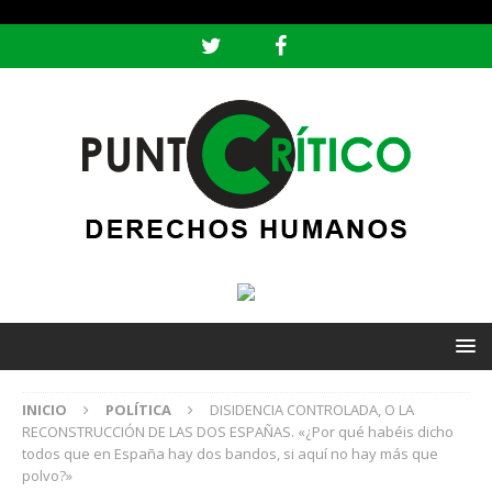
header ('Content-type: text/html; charset=utf-8');
INICIO
POLÍTICA
DISIDENCIA CONTROLADA, O LA
RECONSTRUCCIÓN DE LAS DOS ESPAÑAS. «¿Por qué habéis dicho
todos que en España hay dos bandos, si aquí no hay más que
polvo?»