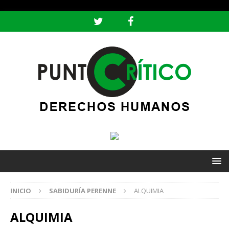
header ('Content-type: text/html; charset=utf-8');
INICIO
SABIDURÍA PERENNE
ALQUIMIA
ALQUIMIA