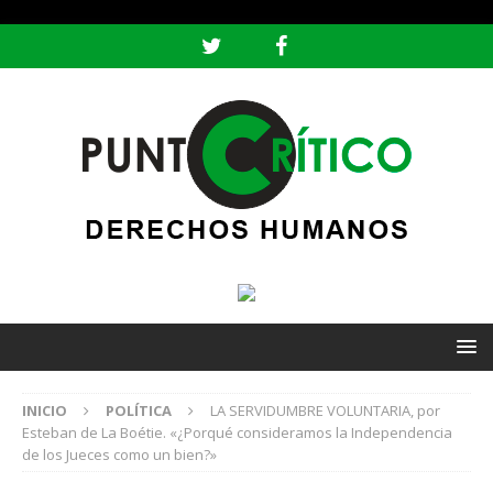
header ('Content-type: text/html; charset=utf-8');
INICIO
POLÍTICA
LA SERVIDUMBRE VOLUNTARIA, por
Esteban de La Boétie. «¿Porqué consideramos la Independencia
de los Jueces como un bien?»