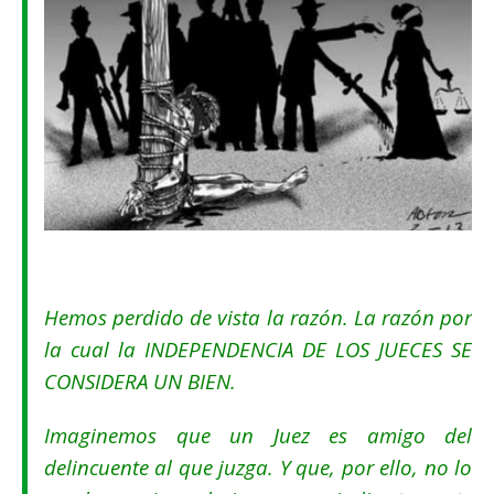
Hemos perdido de vista la razón. La razón por
la cual la INDEPENDENCIA DE LOS JUECES SE
CONSIDERA UN BIEN.
Imaginemos que un Juez es amigo del
delincuente al que juzga. Y que, por ello, no lo