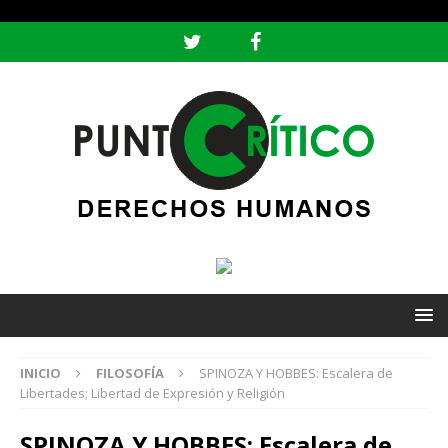
header ('Content-type: text/html; charset=utf-8');
INICIO
FILOSOFÍA
SPINOZA Y HOBBES: Escalera de
Libertades; Libertad de Expresión y Religión
SPINOZA Y HOBBES: Escalera de