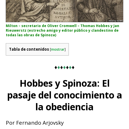
Milton – secretario de Oliver Cromwell – Thomas Hobbes y Jan
Rieuwerstz (estrecho amigo y editor público y clandestino de
todas las obras de Spinoza)
Tabla de contenidos
[
mostrar
]
♦
♦
♦
♦
♦
♦
♦
Hobbes y Spinoza: El
pasaje del conocimiento a
la obediencia
Por Fernando Arjovsky