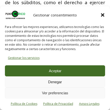
de los súbditos, como el derecho a ejercer
coacción por parte del soberano. Las
Gestionar consentimiento
diferencias entre Hobbes y Spinoza, así, son
principalmente diferencias de énfasis:
Para ofrecer las mejores experiencias, utilizamos tecnologías como las
Hobbes insistirá en que esta última
cookies para almacenar y/o acceder a la información del dispositivo. El
consentimiento de estas tecnologías nos permitirá procesar datos
proposición (el derecho de coacción por
como el comportamiento de navegación o las identificaciones únicas
parte del soberano) es condición necesaria
en este sitio. No consentir o retirar el consentimiento, puede afectar
negativamente a ciertas características y funciones.
para la primera (la libertad de expresión de
Gestionar los servicios
los súbditos), siendo indiferente, en tanto, la
forma de gobierno que se imponga;
Aceptar
mientras que Spinoza sostendrá que la
libertad de expresión, especialmente en una
Denegar
forma de gobierno democrática, es la mejor
Ver preferencias
manera en que el soberano puede ejercer su
derecho a la coacción.
Política de Cookies
Política de Privacidad
Avisos Legales