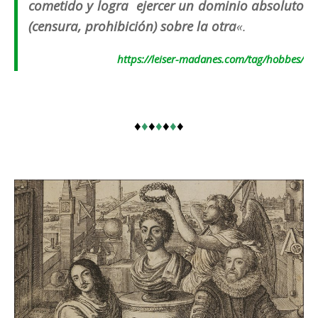
cometido y logra ejercer un dominio absoluto
(censura, prohibición) sobre la otra
«.
https://leiser-madanes.com/tag/hobbes/
♦
♦
♦
♦
♦
♦
♦