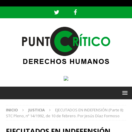
header ('Content-type: text/html; charset=utf-8');
INICIO
JUSTICIA
EJECUTADOS EN INDEFENSIÓN (Parte II):
STC Pleno, nº 14/1992, de 10 de febrero. Por Jesús Díaz Formoso
EJECUTADOS EN INDEFENSIÓN