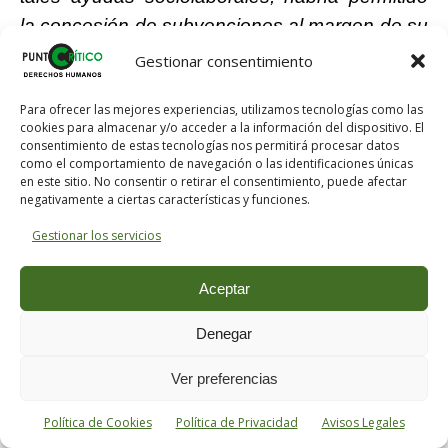
la concesión de subvenciones al margen de su
normativa reguladora, en la que se requiere la
Gestionar consentimiento
fiscalización previa por parte de la Intervención.
Para ofrecer las mejores experiencias, utilizamos tecnologías como las
Al hilo de lo anterior, se considera por esta
cookies para almacenar y/o acceder a la información del dispositivo. El
instructora que ha llegado el momento de dar
consentimiento de estas tecnologías nos permitirá procesar datos
como el comportamiento de navegación o las identificaciones únicas
un paso cualitativo en la
en este sitio. No consentir o retirar el consentimiento, puede afectar
instrucción y determinar la participación en los
negativamente a ciertas características y funciones.
hechos investigados de otras personas
”.
Gestionar los servicios
Es decir, para la Ilustrísima Sra Dª Mercedes
Aceptar
Alaya, mientras sería el Gobierno -en este
Denegar
caso- del partido Socialista, quien ejecutaría
los actos delictivos, sería el Parlamento -
Ver preferencias
andaluz, en este caso-, quien habría dictado
las leyes que posibilitarán tal comportamiento
Política de Cookies
Política de Privacidad
Avisos Legales