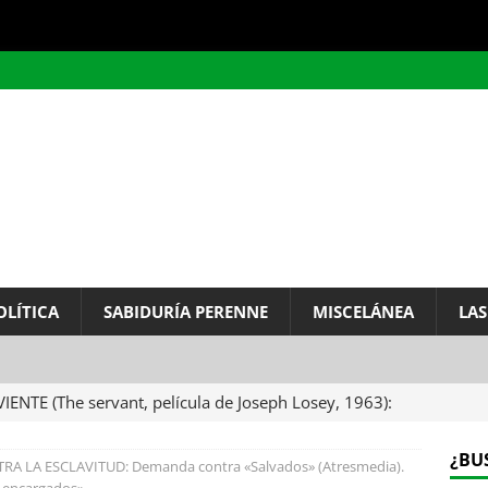
OLÍTICA
SABIDURÍA PERENNE
MISCELÁNEA
LAS
VIENTE (The servant, película de Joseph Losey, 1963):
ervo.
MISCELÁNEA
¿BU
 LA ESCLAVITUD: Demanda contra «Salvados» (Atresmedia).
A DEL INFINITO, por Baruch de Spinoza (Carta de
s encargados».