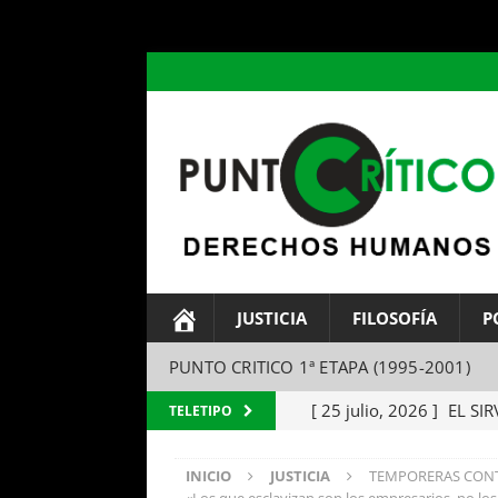
header ('Content-type: text/html; charset=utf-8');
JUSTICIA
FILOSOFÍA
P
PUNTO CRITICO 1ª ETAPA (1995-2001)
[ 25 julio, 2026 ]
EL SIR
TELETIPO
Parábola del amo y el si
INICIO
JUSTICIA
TEMPORERAS CONTRA
[ 24 julio, 2026 ]
EL TEM
«Los que esclavizan son los empresarios, no lo