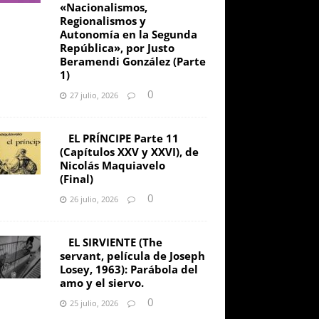
«Nacionalismos,
Regionalismos y
Autonomía en la Segunda
República», por Justo
Beramendi González (Parte
1)
0
27 julio, 2026
EL PRÍNCIPE Parte 11
(Capítulos XXV y XXVI), de
Nicolás Maquiavelo
(Final)
0
26 julio, 2026
EL SIRVIENTE (The
servant, película de Joseph
Losey, 1963): Parábola del
amo y el siervo.
0
25 julio, 2026