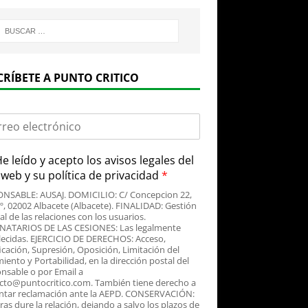
CRÍBETE A PUNTO CRITICO
e leído y acepto
los avisos legales
del
o web y su
política de privacidad
*
NSABLE: AUSAJ. DOMICILIO: C/ Concepcion 22,
3º, 02002 Albacete (Albacete). FINALIDAD: Gestión
al de las relaciones con los usuarios.
NATARIOS DE LAS CESIONES: Las legalmente
lecidas. EJERCICIO DE DERECHOS: Acceso,
icación, Supresión, Oposición, Limitación del
iento y Portabilidad, en la dirección postal del
nsable o por Email a
cto@puntocritico.com. También tiene derecho a
ntar reclamación ante la AEPD. CONSERVACIÓN:
as dure la relación, dejando a salvo los plazos de