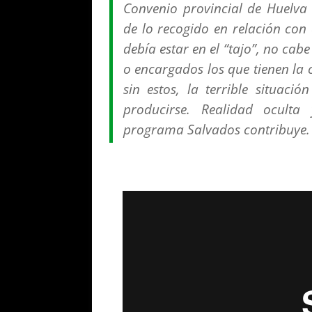
Convenio provincial de Huelva 
de lo recogido en relación con
debía estar en el “tajo”, no cab
o encargados los que tienen la 
sin estos, la terrible situaci
producirse. Realidad oculta
programa Salvados contribuye