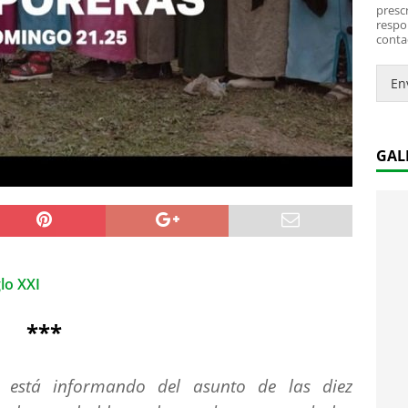
*
i
prescr
c
respo
conta
o
.
.
En
*
GAL
lo XXI
***
 está informando del asunto de las diez