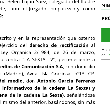
oña Belén Luján Sáez, colegiado del Ilustre
PUN
ete, ante el Juzgado comparezco y, como
O:
PR
crito y en la representación que ostento
jercicio del
derecho de rectificación
al
Mien
 Ley Orgánica 2/1984, de 26 de marzo,
en:
i
ido contra “LA SEXTA TV”, perteneciente a
edios de Comunicación S.A
, con domicilio
(Madrid), Avda. Isla Graciosa, nº13, CP.
 del medio,
don
Antonio García Ferreras
e Informativos de la cadena La Sexta) y
ena de la cadena La Sexta),
señalándose
el mismo del anterior, basándonos, sin más