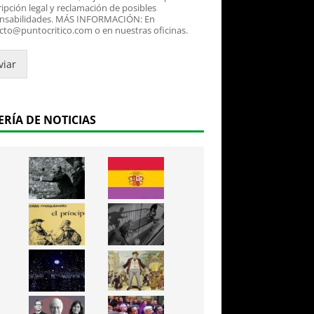
ipción legal y reclamación de posibles
nsabilidades. MÁS INFORMACIÓN: En
cto@puntocritico.com o en nuestras oficinas.
viar
ERÍA DE NOTICIAS