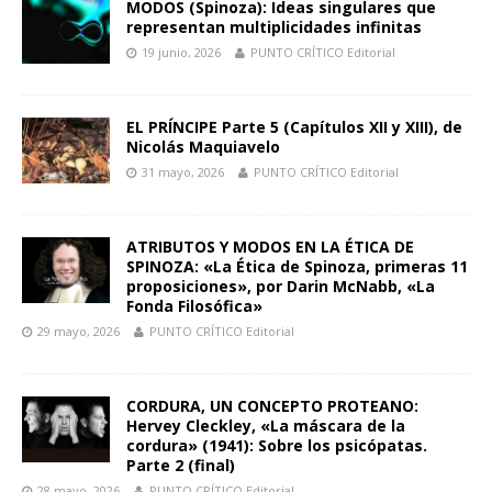
MODOS (Spinoza): Ideas singulares que
representan multiplicidades infinitas
19 junio, 2026
PUNTO CRÍTICO Editorial
EL PRÍNCIPE Parte 5 (Capítulos XII y XIII), de
Nicolás Maquiavelo
31 mayo, 2026
PUNTO CRÍTICO Editorial
ATRIBUTOS Y MODOS EN LA ÉTICA DE
SPINOZA: «La Ética de Spinoza, primeras 11
proposiciones», por Darin McNabb, «La
Fonda Filosófica»
29 mayo, 2026
PUNTO CRÍTICO Editorial
CORDURA, UN CONCEPTO PROTEΑΝΟ:
Hervey Cleckley, «La máscara de la
cordura» (1941): Sobre los psicópatas.
Parte 2 (final)
28 mayo, 2026
PUNTO CRÍTICO Editorial