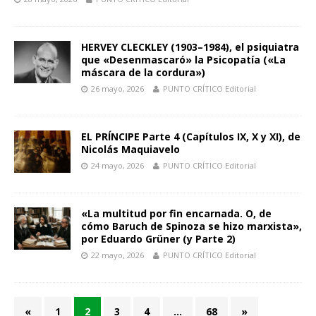
HERVEY CLECKLEY (1903–1984), el psiquiatra
que «Desenmascaró» la Psicopatía («La
máscara de la cordura»)
26 mayo, 2026
PUNTO CRÍTICO Editorial
EL PRÍNCIPE Parte 4 (Capítulos IX, X y XI), de
Nicolás Maquiavelo
24 mayo, 2026
PUNTO CRÍTICO Editorial
«La multitud por fin encarnada. O, de
cómo Baruch de Spinoza se hizo marxista»,
por Eduardo Grüner (y Parte 2)
22 mayo, 2026
PUNTO CRÍTICO Editorial
«
1
2
3
4
…
68
»