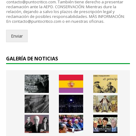
t
contacto@puntocritico.com. También tiene derecho a presentar
G
r
reclamación ante la AEPD. CONSERVACIÓN: Mientras dure la
P
relación, dejando a salvo los plazos de prescripción legal y
ó
reclamación de posibles responsabilidades. MÁS INFORMACIÓN:
D
n
En contacto@puntocritico.com o en nuestras oficinas.
*
i
c
Enviar
o
.
.
*
GALERÍA DE NOTICIAS