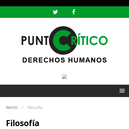
header ('Content-type: text/html; charset=utf-8');
INICIO
Filosofía
Filosofía