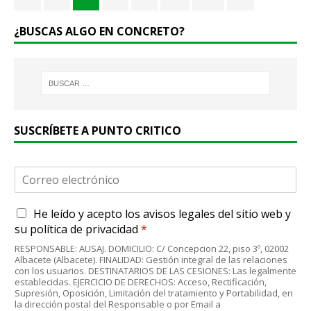
¿BUSCAS ALGO EN CONCRETO?
SUSCRÍBETE A PUNTO CRITICO
C
o
r
A
He leído y acepto
los avisos legales
del sitio web y
r
c
e
su
política de privacidad
*
u
o
RESPONSABLE: AUSAJ. DOMICILIO: C/ Concepcion 22, piso 3º, 02002
e
e
Albacete (Albacete). FINALIDAD: Gestión integral de las relaciones
r
l
con los usuarios. DESTINATARIOS DE LAS CESIONES: Las legalmente
d
establecidas. EJERCICIO DE DERECHOS: Acceso, Rectificación,
e
Supresión, Oposición, Limitación del tratamiento y Portabilidad, en
o
c
la dirección postal del Responsable o por Email a
R