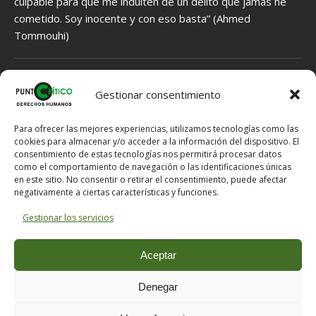
culpable para que me indulten de un delito que jamás he
cometido. Soy inocente y con eso basta” (Ahmed
Tommouhi)
NORMAS DE MODERACIÓN DE COMENTARIOS
Gestionar consentimiento
1.- Se INFORMA acerca de Hechos, que por tanto tienen que ser
veraces, fundamentados en indicios, no en meras sospechas.
Para ofrecer las mejores experiencias, utilizamos tecnologías como las
2.- Se EXPRESAN Opiniones, que por ello no han de ser veraces,
cookies para almacenar y/o acceder a la información del dispositivo. El
consentimiento de estas tecnologías nos permitirá procesar datos
pero tampoco han de ser ofensivas si hay posibilidad de expresar
como el comportamiento de navegación o las identificaciones únicas
lo mismo en otros términos menos dañinos para el Honor del
en este sitio. No consentir o retirar el consentimiento, puede afectar
destinatario.
negativamente a ciertas características y funciones.
3.- Si se solicitan explicaciones al e-mail comentarios @ puntocritico
. com se proporcionarán al email de contacto.
Gestionar los servicios
NOTA: En caso de un mal funcionamiento del servidor a la hora de
publicar un comentario, puede enviárnoslo a comentarios @
Aceptar
puntocritico . com indicándonos el título del artículo que desea
comentar y su nombre o nick con el que desea hacer la
Denegar
publicación.