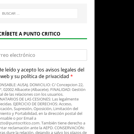
CRÍBETE A PUNTO CRITICO
e leído y acepto
los avisos legales
del
o web y su
política de privacidad
*
NSABLE: AUSAJ. DOMICILIO: C/ Concepcion 22,
3º, 02002 Albacete (Albacete). FINALIDAD: Gestión
al de las relaciones con los usuarios.
NATARIOS DE LAS CESIONES: Las legalmente
lecidas. EJERCICIO DE DERECHOS: Acceso,
icación, Supresión, Oposición, Limitación del
iento y Portabilidad, en la dirección postal del
nsable o por Email a
cto@puntocritico.com. También tiene derecho a
ntar reclamación ante la AEPD. CONSERVACIÓN:
as dure la relación, dejando a salvo los plazos de