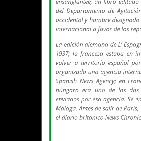
ensanglantée
, un libro editado
del Departamento de Agitació
occidental y hombre designado
internacional a favor de los re
La edición alemana de
L’ Espag
1937; la francesa estaba en i
volver a territorio español po
organizado una agencia interna
Spanish News Agency; en Franc
húngaro era uno de los dos 
enviados por esa agencia. Se en
Málaga. Antes de salir de París,
el diario británico
News Chronic