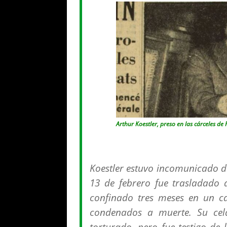
Arthur Koestler, preso en las cárceles de
Koestler estuvo incomunicado du
13 de febrero fue trasladado a
confinado tres meses en un ca
condenados a muerte. Su cel
torturado, pero fue testigo de l