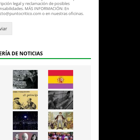
ipción legal y reclamación de posibles
nsabilidades. MÁS INFORMACIÓN: En
cto@puntocritico.com o en nuestras oficinas.
viar
ERÍA DE NOTICIAS