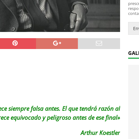
*
i
prescr
c
respo
conta
o
.
.
En
*
GAL
ece siempre falsa antes.
El que tendrá razón al
rece equivocado y peligroso antes de ese final»
Arthur Koestler