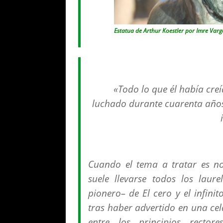
Estatua de Arthur Koestler por Imre Varg
«Todo lo que él había cre
luchado durante cuarenta años 
Cuando el tema a tratar es no
suele llevarse todos los laure
pionero– de
El cero y el infinit
tras haber advertido en una cel
entre los principios rector