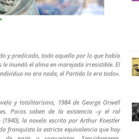
a
ído y predicado, todo aquello por lo que había
le inundó el alma en marejada irresistible.
El
individuo no era nada, el Partido lo era todo».
vela y totalitarismo,
1984
de George Orwell
les. Pocos saben de la existencia –y el rol
o
(1940), la novela escrita por Arthur Koestler
da franquista la estricta equivalencia que hay
es de nazis y comunistas. Seguidamente,