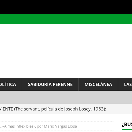
OLÍTICA
SABIDURÍA PERENNE
MISCELÁNEA
LAS
VIENTE (The servant, película de Joseph Losey, 1963):
ervo.
MISCELÁNEA
¿BU
Almas inflexibles», por Mario Vargas Llosa
A DEL INFINITO, por Baruch de Spinoza (Carta de