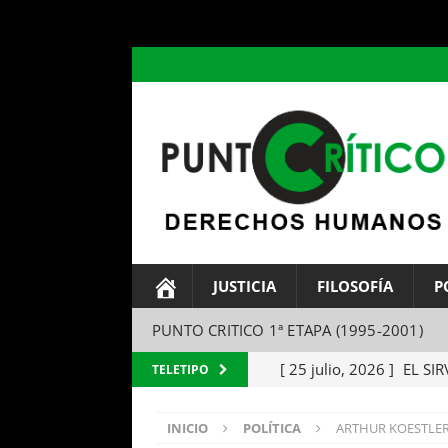
header ('Content-type: text/html; charset=utf-8');
JUSTICIA
FILOSOFÍA
P
PUNTO CRITICO 1ª ETAPA (1995-2001)
[ 25 julio, 2026 ]
EL SIR
TELETIPO
Parábola del amo y el si
INICIO
POLÍTICA
ARTHUR KOESTLER. «
[ 24 julio, 2026 ]
EL TEM