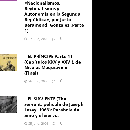
«Nacionalismos,
Regionalismos y
Autonomía en la Segunda
República», por Justo
Beramendi González (Parte
1)
0
27 julio, 2026
EL PRÍNCIPE Parte 11
(Capítulos XXV y XXVI), de
Nicolás Maquiavelo
(Final)
0
26 julio, 2026
EL SIRVIENTE (The
servant, película de Joseph
Losey, 1963): Parábola del
amo y el siervo.
0
25 julio, 2026