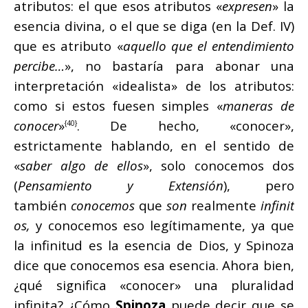
atributos: el que esos atributos «
expresen
» la
esencia divina, o el que se diga (en la Def. IV)
que es atributo «
aquello que el entendimiento
percibe…
», no bastaría para abonar una
interpretación «idealista» de los atributos:
como si estos fuesen simples «
maneras de
conocer
»
. De hecho, «conocer»,
{40}
estrictamente hablando, en el sentido de
«
saber algo de ellos
», solo conocemos dos
(
Pensamiento y Extensión
), pero
también
conocemos
que
son
realmente
infinit
os,
y conocemos eso legítimamente, ya que
la infinitud es la esencia de Dios, y Spinoza
dice que conocemos esa esencia. Ahora bien,
¿qué significa «conocer» una pluralidad
infinita? ¿Cómo
Spinoza
puede decir que se