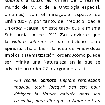
naturans,
a todas las formas de lo real (al
mundo de M
, o de la Ontología especial,
i
diríamos), con el innegable aspecto de
«infinitud» y, por tanto, de irreducibilidad a
un
orden
–causal, en este caso– que la misma
Substancia posee. [91]
Zac
advierte que
la
Natura saturata
es
un
individuo, para
Spinoza; ahora bien, la idea de «individuo»
implica sistematización, orden: ¿cómo puede
ser infinita una Naturaleza en la que se
advierte un orden? Zac argumenta así:
«
En réalité,
Spinoza
emploie l’expression
‘individu total’, lorsqu’il s’en sert pour
désigner la Nature naturée dans son
ensemble, pour dire que la Nature est un