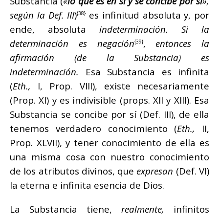
Substancia (
«
lo que es en sí y se concibe por sí
»,
según la Def. III
)
es infinitud absoluta y, por
{38}
ende, absoluta
indeterminación. Si la
determinación es negación
,
entonces la
{39}
afirmación (de la Substancia) es
indeterminación.
Esa Substancia es infinita
(
Eth.,
I, Prop. VIII), existe necesariamente
(Prop. XI) y es indivisible (props. XII y XIII). Esa
Substancia se concibe por sí (Def. III), de ella
tenemos verdadero conocimiento (
Eth.,
II,
Prop. XLVII), y tener conocimiento de ella es
una misma cosa con nuestro conocimiento
de los atributos divinos, que
expresan
(Def. VI)
la eterna e infinita esencia de Dios.
La Substancia tiene,
realmente,
infinitos