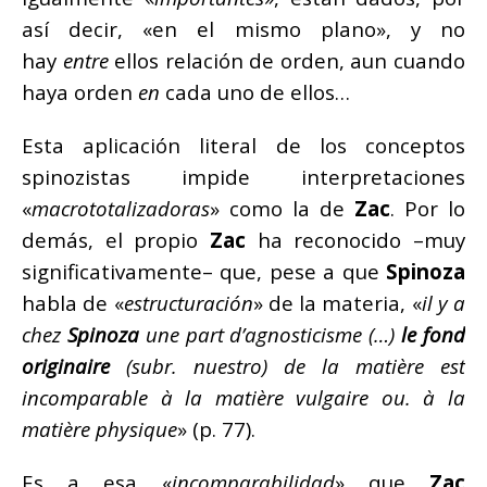
así decir, «en el mismo plano», y no
hay
entre
ellos relación de orden, aun cuando
haya orden
en
cada uno de ellos…
Esta aplicación literal de los conceptos
spinozistas impide interpretaciones
«
macrototalizadoras
» como la de
Zac
. Por lo
demás, el propio
Zac
ha reconocido –muy
significativamente– que, pese a que
Spinoza
habla de «
estructuración
» de la materia, «
il y a
chez
Spinoza
une part d’agnosticisme (…)
le fond
originaire
(subr. nuestro) de la matière est
incomparable à la matière vulgaire ou. à la
matière physique
» (p. 77).
Es a esa «
incomparabilidad
» que
Zac