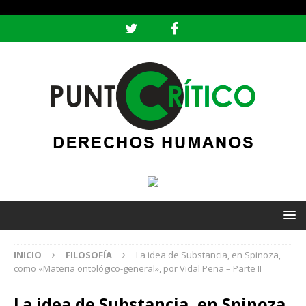
header ('Content-type: text/html; charset=utf-8');
INICIO
FILOSOFÍA
La idea de Substancia, en Spinoza,
como «Materia ontológico-general», por Vidal Peña – Parte II
La idea de Substancia, en Spinoza,