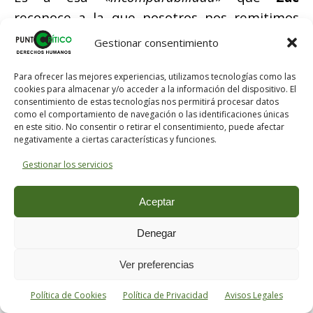
reconoce a la que nosotros nos remitimos
para sostener que hay en
Spinoza
un plano –
Gestionar consentimiento
el de la Substancia infinita– que no se deja
reducir por el orden que se postula para
Para ofrecer las mejores experiencias, utilizamos tecnologías como las
cookies para almacenar y/o acceder a la información del dispositivo. El
otros planos de consideración de la realidad.
consentimiento de estas tecnologías nos permitirá procesar datos
como el comportamiento de navegación o las identificaciones únicas
Pero
Zac
pretende, sin embargo, que la
en este sitio. No consentir o retirar el consentimiento, puede afectar
unidad global existe y, según él, lo que
negativamente a ciertas características y funciones.
produce la unidad de Dios «
c’est sa puissance
Gestionar los servicios
actuelle d’agir, c’est-à-dire sa vie…
» (p. 85).
Aceptar
Zac
recurre, pues, a la
vida
para conciliar la
indeterminación y pluralidad absolutas de la
Denegar
Substancia con su unidad. Ahora bien,
Ver preferencias
la
potentia
–que
Zac
identifica, de un modo
no del todo convincente, con la
vida
–
Política de Cookies
Política de Privacidad
Avisos Legales