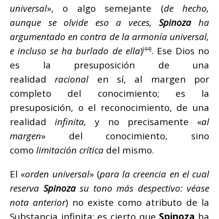
universal
», o algo semejante (
de hecho,
aunque se olvide eso a veces,
Spinoza
ha
argumentado en contra de la armonía universal,
e incluso se ha burlado de ella
)
. Ese Dios no
{44}
es la presuposición de una
realidad
racional
en sí, al margen por
completo del conocimiento; es la
presuposición, o el reconocimiento, de una
realidad
infinita,
y no precisamente «
al
margen
» del conocimiento, sino
como
limitación crítica
del mismo.
El «
orden universal
» (
para la creencia en el cual
reserva
Spinoza
su tono más despectivo: véase
nota anterior
) no existe como atributo de la
Substancia infinita; es cierto que
Spinoza
ha