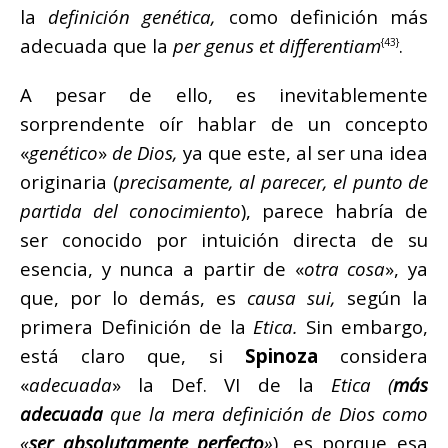
la
definición genética,
como definición más
adecuada que la
per genus et differentiam
.
{43}
A pesar de ello, es inevitablemente
sorprendente oír hablar de un concepto
«
genético
»
de Dios,
ya que este, al ser una idea
originaria (
precisamente, al parecer, el punto de
partida del conocimiento
), parece habría de
ser conocido por intuición directa de su
esencia, y nunca a partir de «
otra cosa
», ya
que, por lo demás, es
causa sui,
según la
primera Definición de la
Etica.
Sin embargo,
está claro que, si
Spinoza
considera
«
adecuada
» la Def. VI de la
Etica (
más
adecuada
que la mera definición de Dios como
«
ser absolutamente perfecto
»
), es porque esa