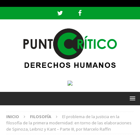
header ('Content-type: text/html; charset=utf-8');
INICIO
FILOSOFÍA
El problema de la justicia en la
filosofía de la primera modernidad: en torno de las elaboraciones
de Spinoza, Leibniz y Kant – Parte III, por Marcelo Raffin