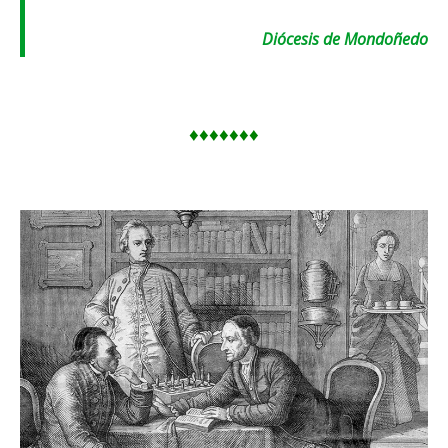
Diócesis de Mondoñedo
♦♦♦♦♦♦♦