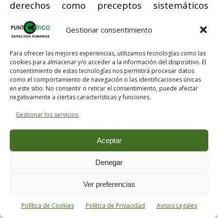
derechos como preceptos sistemáticos
comprenden el derecho natural, que solo se
Gestionar consentimiento
basa en principios
a priori
, y el derecho
positivo (estatutario) que procede de la
Para ofrecer las mejores experiencias, utilizamos tecnologías como las
voluntad de un legislador. Los derechos
cookies para almacenar y/o acceder a la información del dispositivo. El
consentimiento de estas tecnologías nos permitirá procesar datos
como facultades morales de obligar a los de-
como el comportamiento de navegación o las identificaciones únicas
más, es decir, como fundamento legal de las
en este sitio. No consentir o retirar el consentimiento, puede afectar
negativamente a ciertas características y funciones.
obligaciones de los demás, se dividen en
Gestionar los servicios
derecho innato y derecho adquirido; el
primero es el que corresponde a cada uno
Aceptar
por naturaleza, independientemente de
todo acto jurídico; el segundo es el que
Denegar
necesita un acto jurídico. Es aquí donde Kant
Ver preferencias
reconoce la libertad como el único derecho
originario, que corresponde a todo hombre
Política de Cookies
Política de Privacidad
Avisos Legales
en virtud de su humanidad, como la