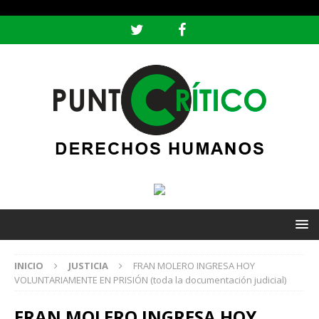
header ('Content-type: text/html; charset=utf-8');
INICIO
JUSTICIA
FRAN MOLERO INGRESA HOY
VOLUNTARIAMENTE EN PRISIÓN (toda la documentación judicial)
FRAN MOLERO INGRESA HOY