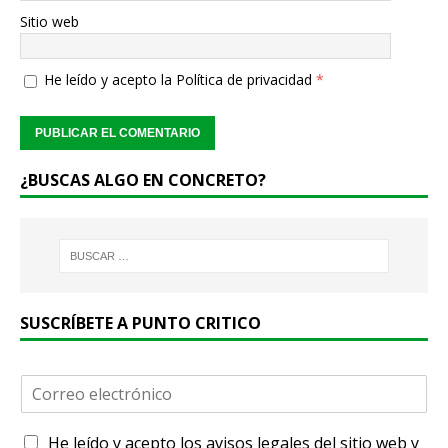
Sitio web
He leído y acepto la
Política de privacidad
*
¿BUSCAS ALGO EN CONCRETO?
SUSCRÍBETE A PUNTO CRITICO
C
o
r
A
He leído y acepto
los avisos legales
del sitio web y
r