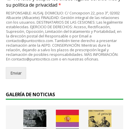
c
e
su
política de privacidad
*
u
o
RESPONSABLE: AUSAJ. DOMICILIO: C/ Concepcion 22, piso 3º, 02002
e
e
Albacete (Albacete). FINALIDAD: Gestión integral de las relaciones
r
l
con los usuarios. DESTINATARIOS DE LAS CESIONES: Las legalmente
d
establecidas. EJERCICIO DE DERECHOS: Acceso, Rectificación,
e
Supresión, Oposición, Limitación del tratamiento y Portabilidad, en
o
c
la dirección postal del Responsable o por Email a
R
t
contacto@puntocritico.com. También tiene derecho a presentar
G
r
reclamación ante la AEPD. CONSERVACIÓN: Mientras dure la
P
relación, dejando a salvo los plazos de prescripción legal y
ó
reclamación de posibles responsabilidades. MÁS INFORMACIÓN:
D
n
En contacto@puntocritico.com o en nuestras oficinas.
*
i
c
Enviar
o
.
.
*
GALERÍA DE NOTICIAS