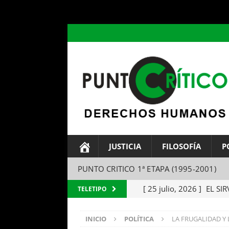
header ('Content-type: text/html; charset=utf-8');
JUSTICIA
FILOSOFÍA
P
PUNTO CRITICO 1ª ETAPA (1995-2001)
[ 25 julio, 2026 ]
EL SIR
TELETIPO
Parábola del amo y el si
INICIO
POLÍTICA
LA FRUGALIDAD Y L
[ 24 julio, 2026 ]
EL TEM