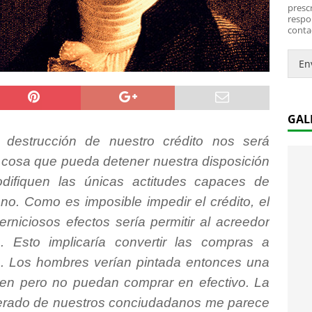
*
i
prescr
c
respo
conta
o
.
.
En
*
GAL
destrucción de nuestro crédito nos será
 cosa que pueda detener nuestra disposición
difiquen las únicas actitudes capaces de
ano. Como es imposible impedir el crédito, el
niciosos efectos sería permitir al acreedor
. Esto implicaría convertir las compras a
o. Los hombres verían pintada entonces una
een pero no puedan comprar en efectivo. La
erado de nuestros conciudadanos me parece