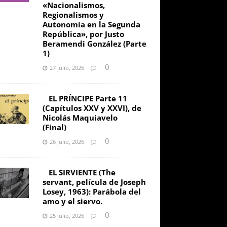
«Nacionalismos,
Regionalismos y
Autonomía en la Segunda
República», por Justo
Beramendi González (Parte
1)
0
27 julio, 2026
EL PRÍNCIPE Parte 11
(Capítulos XXV y XXVI), de
Nicolás Maquiavelo
(Final)
0
26 julio, 2026
EL SIRVIENTE (The
servant, película de Joseph
Losey, 1963): Parábola del
amo y el siervo.
0
25 julio, 2026