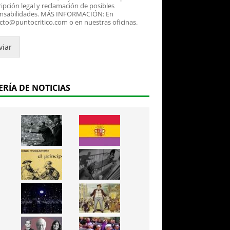
ipción legal y reclamación de posibles
nsabilidades. MÁS INFORMACIÓN: En
cto@puntocritico.com o en nuestras oficinas.
viar
ERÍA DE NOTICIAS