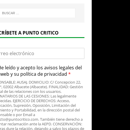
CRÍBETE A PUNTO CRITICO
e leído y acepto
los avisos legales
del
o web y su
política de privacidad
*
NSABLE: AUSAJ. DOMICILIO: C/ Concepcion 22,
3º, 02002 Albacete (Albacete). FINALIDAD: Gestión
al de las relaciones con los usuarios.
NATARIOS DE LAS CESIONES: Las legalmente
lecidas. EJERCICIO DE DERECHOS: Acceso,
icación, Supresión, Oposición, Limitación del
iento y Portabilidad, en la dirección postal del
nsable o por Email a
cto@puntocritico.com. También tiene derecho a
ntar reclamación ante la AEPD. CONSERVACIÓN:
as dure la relación, dejando a salvo los plazos de