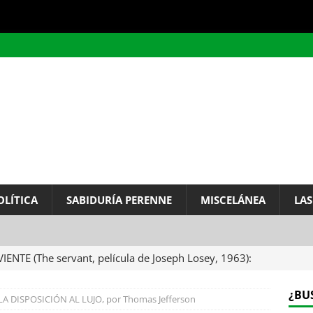
OLÍTICA
SABIDURÍA PERENNE
MISCELÁNEA
LAS
VIENTE (The servant, película de Joseph Losey, 1963):
ervo.
MISCELÁNEA
¿BU
A DISPOSICIÓN AL LUJO, por Thomas Jefferson
A DEL INFINITO, por Baruch de Spinoza (Carta de