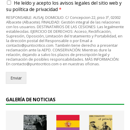
A
He leído y acepto
los avisos legales
del sitio web y
r
c
e
su
política de privacidad
*
u
o
RESPONSABLE: AUSAJ. DOMICILIO: C/ Concepcion 22, piso 3º, 02002
e
e
Albacete (Albacete). FINALIDAD: Gestión integral de las relaciones
r
l
con los usuarios. DESTINATARIOS DE LAS CESIONES: Las legalmente
d
establecidas. EJERCICIO DE DERECHOS: Acceso, Rectificación,
e
Supresión, Oposición, Limitación del tratamiento y Portabilidad, en
o
c
la dirección postal del Responsable o por Email a
R
t
contacto@puntocritico.com. También tiene derecho a presentar
G
r
reclamación ante la AEPD. CONSERVACIÓN: Mientras dure la
P
relación, dejando a salvo los plazos de prescripción legal y
ó
reclamación de posibles responsabilidades. MÁS INFORMACIÓN:
D
n
En contacto@puntocritico.com o en nuestras oficinas.
*
i
c
Enviar
o
.
.
*
GALERÍA DE NOTICIAS