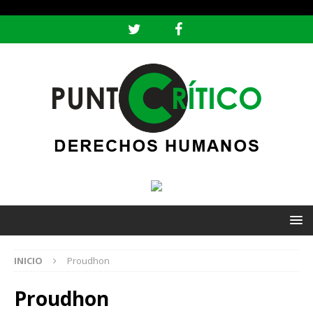
header ('Content-type: text/html; charset=utf-8');
INICIO
Proudhon
Proudhon