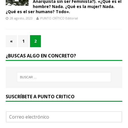
Anarquista sin ser Feminista?). «¿Qué es el
hombre? Nada. ¿Qué es la mujer? Nada.
¿Qué es el ser humano? Todo».
28 agosto, 2023
PUNTO CRÍTICO Editorial
«
1
2
¿BUSCAS ALGO EN CONCRETO?
SUSCRÍBETE A PUNTO CRITICO
C
o
r