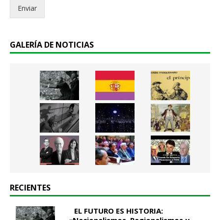
Enviar
o
.
.
*
GALERÍA DE NOTICIAS
RECIENTES
EL FUTURO ES HISTORIA:
«Nacionalismos, Regionalismos y