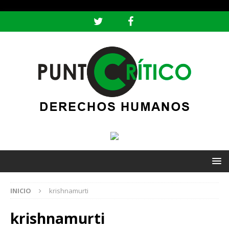
header ('Content-type: text/html; charset=utf-8');
INICIO
krishnamurti
krishnamurti