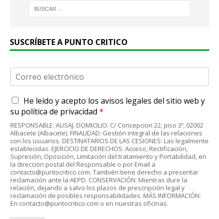
SUSCRÍBETE A PUNTO CRITICO
C
o
r
A
He leído y acepto
los avisos legales
del sitio web y
r
c
e
su
política de privacidad
*
u
o
RESPONSABLE: AUSAJ. DOMICILIO: C/ Concepcion 22, piso 3º, 02002
e
e
Albacete (Albacete). FINALIDAD: Gestión integral de las relaciones
r
l
con los usuarios. DESTINATARIOS DE LAS CESIONES: Las legalmente
d
establecidas. EJERCICIO DE DERECHOS: Acceso, Rectificación,
e
Supresión, Oposición, Limitación del tratamiento y Portabilidad, en
o
c
la dirección postal del Responsable o por Email a
R
t
contacto@puntocritico.com. También tiene derecho a presentar
G
r
reclamación ante la AEPD. CONSERVACIÓN: Mientras dure la
P
relación, dejando a salvo los plazos de prescripción legal y
ó
reclamación de posibles responsabilidades. MÁS INFORMACIÓN:
D
n
En contacto@puntocritico.com o en nuestras oficinas.
*
i
c