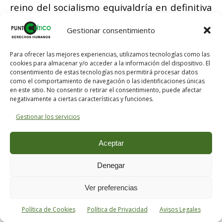
reino del socialismo equivaldría en definitiva
al de los burgueses, al de la satisfacción
Gestionar consentimiento
terrenal, a la negación de la eternidad. El
ennoblecimiento, es decir, la
Para ofrecer las mejores experiencias, utilizamos tecnologías como las
aristocratización espiritual de la sociedad,
cookies para almacenar y/o acceder a la información del dispositivo. El
consentimiento de estas tecnologías nos permitirá procesar datos
debe correr pareja con su democratización.
como el comportamiento de navegación o las identificaciones únicas
en este sitio. No consentir o retirar el consentimiento, puede afectar
negativamente a ciertas características y funciones.
L
a nueva sociedad, que deberá ser
trabajadora, deberá sin embargo, conservar
Gestionar los servicios
un principio aristocrático. Según nosotros,
Aceptar
puede tener en su fundamento otros
principios que los de la competencia
Denegar
despiadada, y nada se opone a que sea una
Ver preferencias
obra común.
Política de Cookies
Política de Privacidad
Avisos Legales