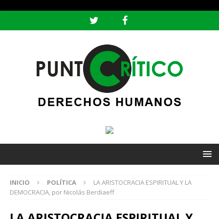
header ('Content-type: text/html; charset=utf-8');
INICIO
POLÍTICA
LA ARISTOCRACIA ESPIRITUAL Y LA
DEMOCRACIA, por Nicolás Berdiaeff
LA ARISTOCRACIA ESPIRITUAL Y