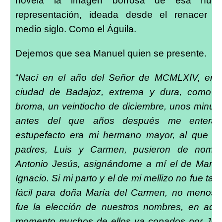
novela la imagen borrosa de esa nuev
representación, ideada desde el renacer d
medio siglo. Como el Águila.
Dejemos que sea Manuel quien se presente.
“
Nací en el año del Señor de MCMLXIV, en 
ciudad de Badajoz, extrema y dura, como 
broma, un veintiocho de diciembre, unos minut
antes del que años después me enterar
estupefacto era mi hermano mayor, al que m
padres, Luis y Carmen, pusieron de nomb
Antonio Jesús, asignándome a mí el de Manu
Ignacio. Si mi parto y el de mi mellizo no fue tar
fácil para doña María del Carmen, no menos 
fue la elección de nuestros nombres, en aqu
momento muchos de ellos ya copados por Ju