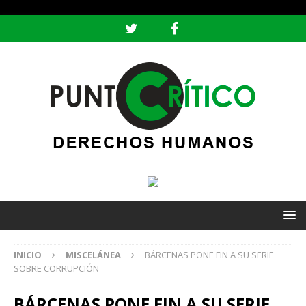
header ('Content-type: text/html; charset=utf-8');
INICIO
MISCELÁNEA
BÁRCENAS PONE FIN A SU SERIE
SOBRE CORRUPCIÓN
BÁRCENAS PONE FIN A SU SERIE