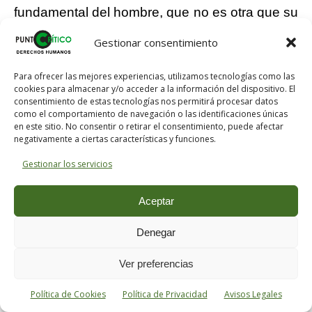
fundamental del hombre, que no es otra que su
felicidad individual dentro de la felicidad social.
Gestionar consentimiento
Su credo lo constituyen unos pocos dogmas,
claros y sencillos: El hombre es naturaleza y es
Para ofrecer las mejores experiencias, utilizamos tecnologías como las
cookies para almacenar y/o acceder a la información del dispositivo. El
alma, animal y espíritu, si se quiere. Más a
consentimiento de estas tecnologías nos permitirá procesar datos
más, animal inteligente y espíritu bello,
como el comportamiento de navegación o las identificaciones únicas
en este sitio. No consentir o retirar el consentimiento, puede afectar
podríamos decir. Como animal inteligente
negativamente a ciertas características y funciones.
decide vivir en sociedad, como espíritu bello
Gestionar los servicios
busca el bien común. La infelicidad sobreviene
a la sociedad cuando los animales inteligentes
Aceptar
que la conforman se transforman en bestias y
Denegar
los espíritus bellos se afean y embrutecen por
la insolidaridad. La sociedad bien entendida,
Ver preferencias
como una agrupación de hombres que
comparten un relativo mismo espacio
Política de Cookies
Política de Privacidad
Avisos Legales