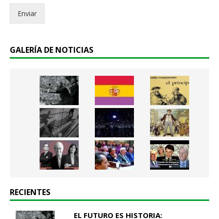
c
Enviar
o
.
.
*
GALERÍA DE NOTICIAS
RECIENTES
EL FUTURO ES HISTORIA: