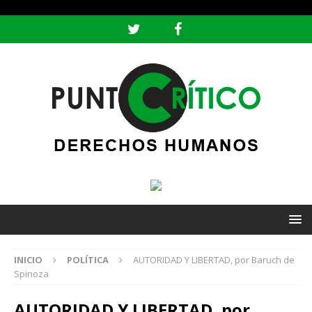
header ('Content-type: text/html; charset=utf-8');
INICIO
POLÍTICA
AUTORIDAD Y LIBERTAD, por Baruch de
Spinoza
AUTORIDAD Y LIBERTAD, por