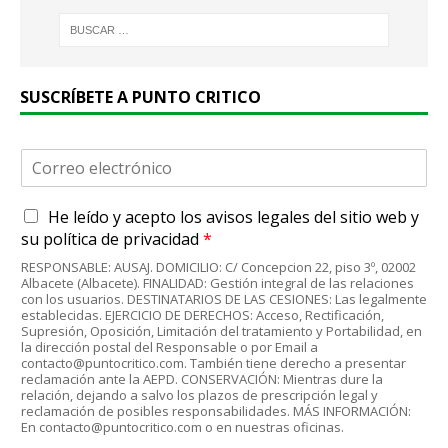
SUSCRÍBETE A PUNTO CRITICO
C
o
r
A
He leído y acepto
los avisos legales
del sitio web y
r
c
e
su
política de privacidad
*
u
o
RESPONSABLE: AUSAJ. DOMICILIO: C/ Concepcion 22, piso 3º, 02002
e
e
Albacete (Albacete). FINALIDAD: Gestión integral de las relaciones
r
l
con los usuarios. DESTINATARIOS DE LAS CESIONES: Las legalmente
d
establecidas. EJERCICIO DE DERECHOS: Acceso, Rectificación,
e
Supresión, Oposición, Limitación del tratamiento y Portabilidad, en
o
c
la dirección postal del Responsable o por Email a
R
t
contacto@puntocritico.com. También tiene derecho a presentar
G
r
reclamación ante la AEPD. CONSERVACIÓN: Mientras dure la
P
relación, dejando a salvo los plazos de prescripción legal y
ó
reclamación de posibles responsabilidades. MÁS INFORMACIÓN:
D
n
En contacto@puntocritico.com o en nuestras oficinas.
*
i