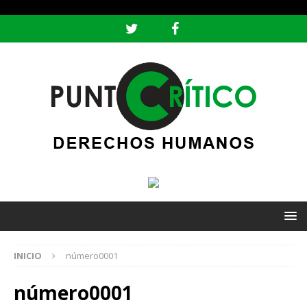
header ('Content-type: text/html; charset=utf-8');
INICIO
número0001
número0001