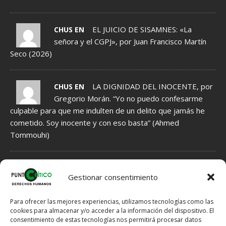
EL JUICIO DE SISAMNES: «La
CHUS EN
señora y el CGPJ», por Juan Francisco Martín
Seco (2026)
LA DIGNIDAD DEL INOCENTE, por
CHUS EN
Gregorio Morán. “Yo no puedo confesarme
culpable para que me indulten de un delito que jamás he
cometido. Soy inocente y con eso basta” (Ahmed
Tommouhi)
NORMAS DE MODERACIÓN DE COMENTARIOS
Gestionar consentimiento
1.- Se INFORMA acerca de Hechos, que por tanto tienen que ser
veraces, fundamentados en indicios, no en meras sospechas.
Para ofrecer las mejores experiencias, utilizamos tecnologías como las
2.- Se EXPRESAN Opiniones, que por ello no han de ser veraces,
cookies para almacenar y/o acceder a la información del dispositivo. El
pero tampoco han de ser ofensivas si hay posibilidad de expresar
consentimiento de estas tecnologías nos permitirá procesar datos