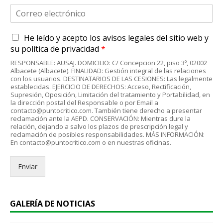
C
o
r
A
He leído y acepto
los avisos legales
del sitio web y
r
c
e
su
política de privacidad
*
u
o
RESPONSABLE: AUSAJ. DOMICILIO: C/ Concepcion 22, piso 3º, 02002
e
e
Albacete (Albacete). FINALIDAD: Gestión integral de las relaciones
r
l
con los usuarios. DESTINATARIOS DE LAS CESIONES: Las legalmente
d
establecidas. EJERCICIO DE DERECHOS: Acceso, Rectificación,
e
Supresión, Oposición, Limitación del tratamiento y Portabilidad, en
o
c
la dirección postal del Responsable o por Email a
R
t
contacto@puntocritico.com. También tiene derecho a presentar
G
r
reclamación ante la AEPD. CONSERVACIÓN: Mientras dure la
P
relación, dejando a salvo los plazos de prescripción legal y
ó
reclamación de posibles responsabilidades. MÁS INFORMACIÓN:
D
n
En contacto@puntocritico.com o en nuestras oficinas.
*
i
c
Enviar
o
.
.
*
GALERÍA DE NOTICIAS