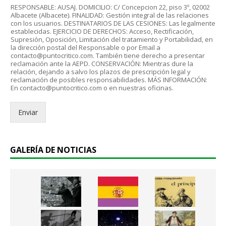
u
o
RESPONSABLE: AUSAJ. DOMICILIO: C/ Concepcion 22, piso 3º, 02002
e
e
Albacete (Albacete). FINALIDAD: Gestión integral de las relaciones
r
l
con los usuarios. DESTINATARIOS DE LAS CESIONES: Las legalmente
d
establecidas. EJERCICIO DE DERECHOS: Acceso, Rectificación,
e
Supresión, Oposición, Limitación del tratamiento y Portabilidad, en
o
c
la dirección postal del Responsable o por Email a
R
t
contacto@puntocritico.com. También tiene derecho a presentar
G
r
reclamación ante la AEPD. CONSERVACIÓN: Mientras dure la
P
relación, dejando a salvo los plazos de prescripción legal y
ó
reclamación de posibles responsabilidades. MÁS INFORMACIÓN:
D
n
En contacto@puntocritico.com o en nuestras oficinas.
*
i
c
Enviar
o
.
.
*
GALERÍA DE NOTICIAS