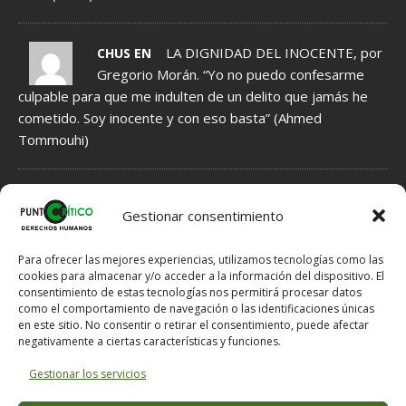
LA DIGNIDAD DEL INOCENTE, por
CHUS EN
Gregorio Morán. “Yo no puedo confesarme
culpable para que me indulten de un delito que jamás he
cometido. Soy inocente y con eso basta” (Ahmed
Tommouhi)
NORMAS DE MODERACIÓN DE COMENTARIOS
Gestionar consentimiento
1.- Se INFORMA acerca de Hechos, que por tanto tienen que ser
veraces, fundamentados en indicios, no en meras sospechas.
Para ofrecer las mejores experiencias, utilizamos tecnologías como las
2.- Se EXPRESAN Opiniones, que por ello no han de ser veraces,
cookies para almacenar y/o acceder a la información del dispositivo. El
consentimiento de estas tecnologías nos permitirá procesar datos
pero tampoco han de ser ofensivas si hay posibilidad de expresar
como el comportamiento de navegación o las identificaciones únicas
lo mismo en otros términos menos dañinos para el Honor del
en este sitio. No consentir o retirar el consentimiento, puede afectar
destinatario.
negativamente a ciertas características y funciones.
3.- Si se solicitan explicaciones al e-mail comentarios @ puntocritico
. com se proporcionarán al email de contacto.
Gestionar los servicios
NOTA: En caso de un mal funcionamiento del servidor a la hora de