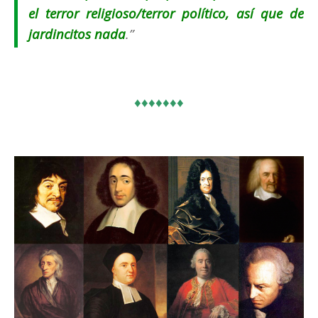
el terror religioso/terror político, así que de
jardincitos nada
.”
♦♦♦♦♦♦♦