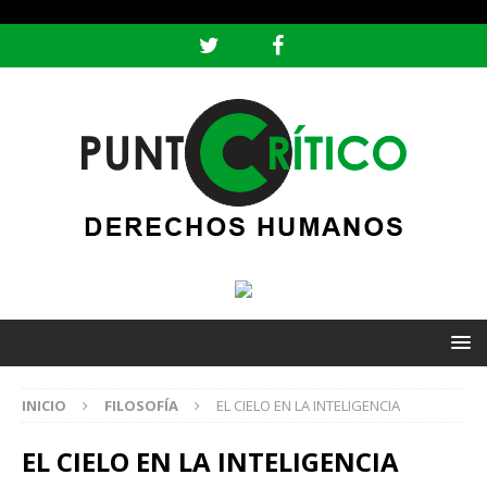
header ('Content-type: text/html; charset=utf-8');
INICIO
FILOSOFÍA
EL CIELO EN LA INTELIGENCIA
EL CIELO EN LA INTELIGENCIA