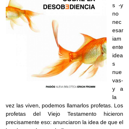
s -y
no
nec
esar
iam
ente
idea
s
nue
vas-
y a
la
vez las viven, podemos llamarlos profetas. Los
profetas del Viejo Testamento hicieron
precisamente eso: anunciaron la idea de que el