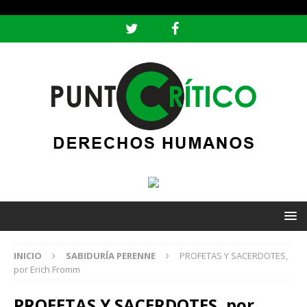
header ('Content-type: text/html; charset=utf-8');
INICIO
SABIDURÍA PERENNE
PROFETAS Y SACERDOTES,
por Erich Fromm
PROFETAS Y SACERDOTES, por