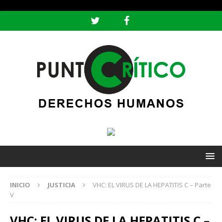
header ('Content-type: text/html; charset=utf-8');
INICIO
JUSTICIA
VHC: EL VIRUS DE LA HEPATITIS C – Parte
V
VHC: EL VIRUS DE LA HEPATITIS C –