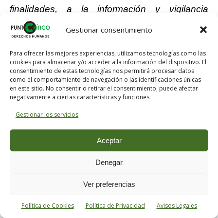
finalidades, a la información y vigilancia
epidemiológica, la prevención de las
Gestionar consentimiento
enfermedades, la promoción de la seguridad
alimentaria o la prevención y control de los
Para ofrecer las mejores experiencias, utilizamos tecnologías como las
cookies para almacenar y/o acceder a la información del dispositivo. El
efectos de los factores ambientales sobre la
consentimiento de estas tecnologías nos permitirá procesar datos
salud humana. En atención primaria, se incluye
como el comportamiento de navegación o las identificaciones únicas
en este sitio. No consentir o retirar el consentimiento, puede afectar
la atención comunitaria, la atención paliativa a
negativamente a ciertas características y funciones.
enfermos terminales, la salud bucodental y la
Gestionar los servicios
salud mental. En atención especializada, se
potencia la actividad en consultas y hospitales
Aceptar
de día, médicos y quirúrgicos, incluyéndose,
Denegar
además, la hospitalización a domicilio, la
atención paliativa a enfermos terminales y la
Ver preferencias
salud mental. Se definen las prestaciones de
Política de Cookies
Política de Privacidad
Avisos Legales
atención sociosanitaria en el ámbito