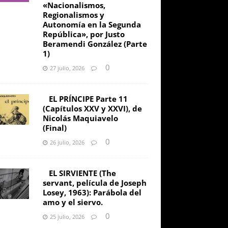
«Nacionalismos,
Regionalismos y
Autonomía en la Segunda
República», por Justo
Beramendi González (Parte
1)
0
27 julio, 2026
EL PRÍNCIPE Parte 11
(Capítulos XXV y XXVI), de
Nicolás Maquiavelo
(Final)
0
26 julio, 2026
EL SIRVIENTE (The
servant, película de Joseph
Losey, 1963): Parábola del
amo y el siervo.
0
25 julio, 2026