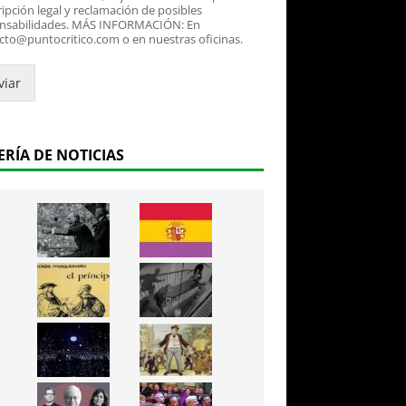
ipción legal y reclamación de posibles
nsabilidades. MÁS INFORMACIÓN: En
cto@puntocritico.com o en nuestras oficinas.
viar
ERÍA DE NOTICIAS