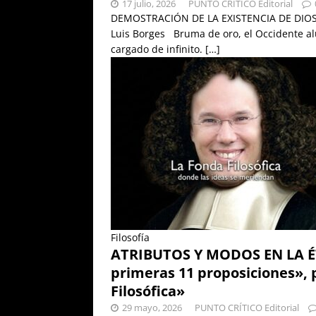
17 julio, 2026
PUNTO CRÍTICO Editorial
DEMOSTRACIÓN DE LA EXISTENCIA DE DIOS «
Luis Borges Bruma de oro, el Occidente al
cargado de infinito.
[…]
Filosofía
ATRIBUTOS Y MODOS EN LA ÉTI
primeras 11 proposiciones»,
Filosófica»
29 mayo, 2026
PUNTO CRÍTICO Editorial