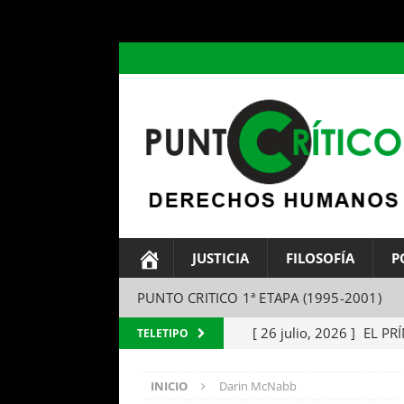
header ('Content-type: text/html; charset=utf-8');
JUSTICIA
FILOSOFÍA
P
PUNTO CRITICO 1ª ETAPA (1995-2001)
[ 26 julio, 2026 ]
EL PRÍ
TELETIPO
Maquiavelo (Final)
FI
INICIO
Darin McNabb
[ 25 julio, 2026 ]
EL SIR