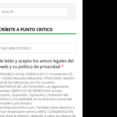
CRÍBETE A PUNTO CRITICO
e leído y acepto
los avisos legales
del
o web y su
política de privacidad
*
NSABLE: AUSAJ. DOMICILIO: C/ Concepcion 22,
3º, 02002 Albacete (Albacete). FINALIDAD: Gestión
al de las relaciones con los usuarios.
NATARIOS DE LAS CESIONES: Las legalmente
lecidas. EJERCICIO DE DERECHOS: Acceso,
icación, Supresión, Oposición, Limitación del
iento y Portabilidad, en la dirección postal del
nsable o por Email a
cto@puntocritico.com. También tiene derecho a
ntar reclamación ante la AEPD. CONSERVACIÓN:
as dure la relación, dejando a salvo los plazos de