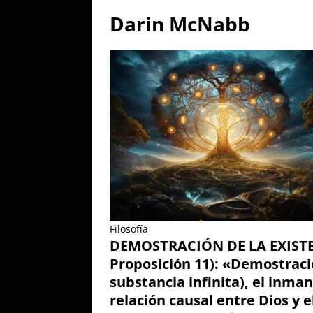
Parábola del amo y el si
Darin McNabb
[ 24 julio, 2026 ]
EL TEM
Spinoza a Lodowijk Meye
[ 28 julio, 2026 ]
EL FUT
Autonomía en la Segunda
2)
POLÍTICA
[ 27 julio, 2026 ]
EL PU
A REPETIRLA: «Nacional
República», por Justo B
Filosofía
DEMOSTRACIÓN DE LA EXISTEN
Proposición 11): «Demostració
substancia infinita), el inm
relación causal entre Dios y