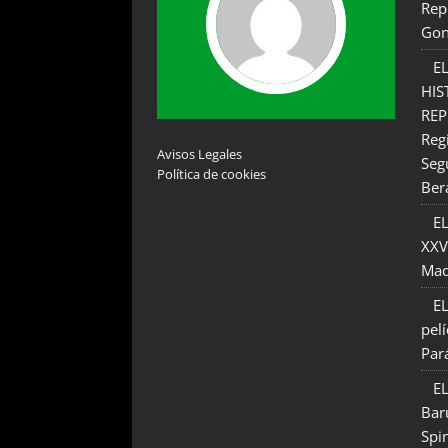
Rep
Gon
E
HIS
REP
Reg
Avisos Legales
Seg
Política de cookies
Ber
EL
XXV
Maq
EL
pel
Par
EL
Bar
Spi