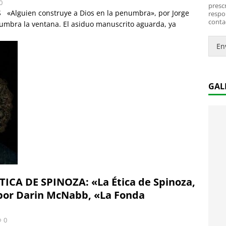
*
i
0
prescr
c
Alguien construye a Dios en la penumbra», por Jorge
respo
conta
o
umbra la ventana. El asiduo manuscrito aguarda, ya
.
.
En
*
GAL
CA DE SPINOZA: «La Ética de Spinoza,
 por Darin McNabb, «La Fonda
0