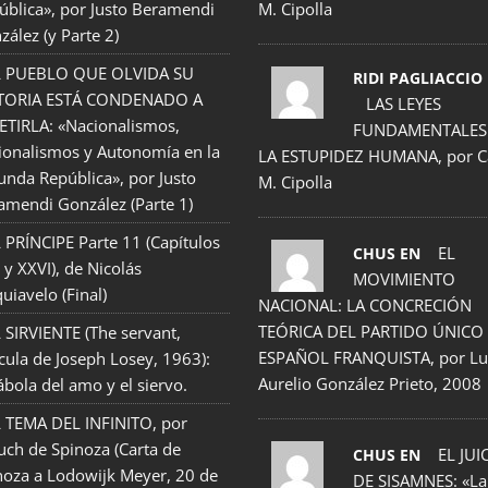
ública», por Justo Beramendi
M. Cipolla
zález (y Parte 2)
L PUEBLO QUE OLVIDA SU
RIDI PAGLIACCIO
TORIA ESTÁ CONDENADO A
LAS LEYES
ETIRLA: «Nacionalismos,
FUNDAMENTALES
ionalismos y Autonomía en la
LA ESTUPIDEZ HUMANA, por C
unda República», por Justo
M. Cipolla
amendi González (Parte 1)
 PRÍNCIPE Parte 11 (Capítulos
EL
CHUS EN
 y XXVI), de Nicolás
MOVIMIENTO
uiavelo (Final)
NACIONAL: LA CONCRECIÓN
TEÓRICA DEL PARTIDO ÚNICO
 SIRVIENTE (The servant,
ESPAÑOL FRANQUISTA, por Lu
ícula de Joseph Losey, 1963):
Aurelio González Prieto, 2008
ábola del amo y el siervo.
 TEMA DEL INFINITO, por
uch de Spinoza (Carta de
EL JUI
CHUS EN
noza a Lodowijk Meyer, 20 de
DE SISAMNES: «La