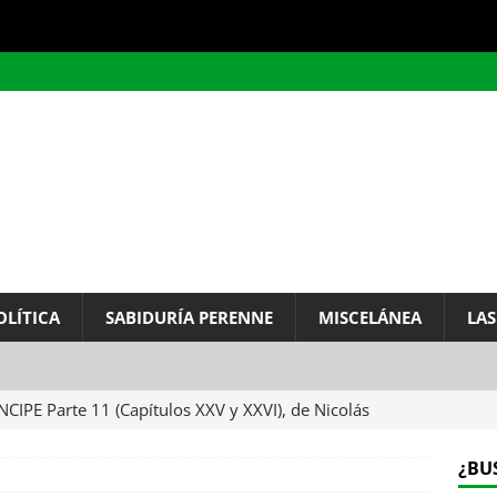
OLÍTICA
SABIDURÍA PERENNE
MISCELÁNEA
LAS
NCIPE Parte 11 (Capítulos XXV y XXVI), de Nicolás
LOSOFÍA
¿BU
VIENTE (The servant, película de Joseph Losey, 1963):