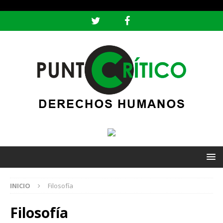
header ('Content-type: text/html; charset=utf-8');
INICIO
Filosofía
Filosofía