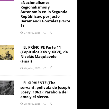
«Nacionalismos,
Regionalismos y
Autonomía en la Segunda
República», por Justo
Beramendi González (Parte
1)
0
27 julio, 2026
EL PRÍNCIPE Parte 11
(Capítulos XXV y XXVI), de
Nicolás Maquiavelo
(Final)
0
26 julio, 2026
EL SIRVIENTE (The
servant, película de Joseph
Losey, 1963): Parábola del
amo y el siervo.
0
25 julio, 2026