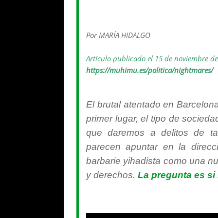
Por MARÍA HIDALGO
Artículo publicado el 15 de noviembre d
https://muhimu.es/politica/nightmares/
El brutal atentado en Barcelon
primer lugar, el tipo de socie
que daremos a delitos de ta
parecen apuntar en la direc
barbarie yihadista como una nu
y derechos.
La pregunta es si 