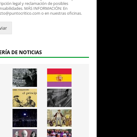
ipción legal y reclamación de posibles
nsabilidades. MÁS INFORMACIÓN: En
cto@puntocritico.com o en nuestras oficinas.
viar
ERÍA DE NOTICIAS