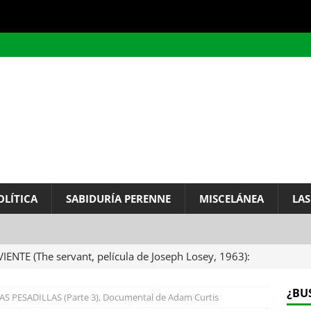
OLÍTICA
SABIDURÍA PERENNE
MISCELÁNEA
LAS
VIENTE (The servant, película de Joseph Losey, 1963):
ervo.
MISCELÁNEA
¿BU
AS PESADILLAS (Parte 3), Documental de Adam Curtis
A DEL INFINITO, por Baruch de Spinoza (Carta de