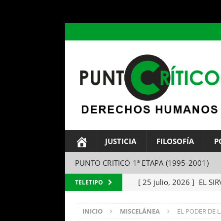
header ('Content-type: text/html; charset=utf-8');
JUSTICIA
FILOSOFÍA
P
PUNTO CRITICO 1ª ETAPA (1995-2001)
[ 25 julio, 2026 ]
EL SIR
TELETIPO
Parábola del amo y el si
INICIO
MISCELÁNEA
EL PODER DE L
[ 24 julio, 2026 ]
EL TEM