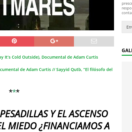
*
i
prescr
c
respo
conta
o
.
.
En
*
GAL
y It’s Cold Outside), Documental de Adam Curtis
umental de Adam Curtis // Sayyid Qutb, “El filósofo del
*
*
*
 PESADILLAS Y EL ASCENSO
DEL MIEDO ¿FINANCIAMOS A