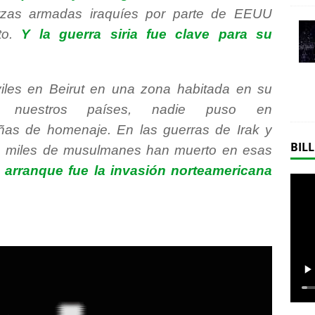
rzas armadas iraquíes por parte de EEUU
nto.
Y la guerra siria fue clave para su
iles en Beirut en una zona habitada en su
n nuestros países, nadie puso en
as de homenaje. En las guerras de Irak y
BILL
e miles de musulmanes han muerto en esas
 arranque fue la invasión norteamericana