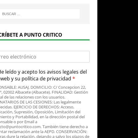
CRÍBETE A PUNTO CRITICO
e leído y acepto
los avisos legales
del
o web y su
política de privacidad
*
NSABLE: AUSAJ. DOMICILIO: C/ Concepcion 22,
3º, 02002 Albacete (Albacete). FINALIDAD: Gestión
al de las relaciones con los usuarios.
NATARIOS DE LAS CESIONES: Las legalmente
lecidas. EJERCICIO DE DERECHOS: Acceso,
icación, Supresión, Oposición, Limitación del
iento y Portabilidad, en la dirección postal del
nsable o por Email a
cto@puntocritico.com. También tiene derecho a
ntar reclamación ante la AEPD. CONSERVACIÓN:
as dure la relación, dejando a salvo los plazos de