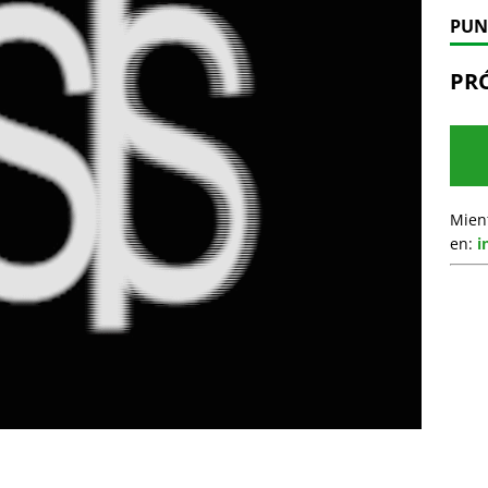
PUN
PR
Mien
en:
i