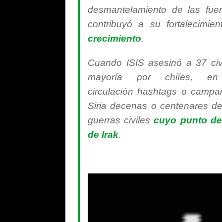
desmantelamiento de las fue
contribuyó a su fortalecimie
crecimiento
.
Cuando ISIS asesinó a 37 civ
mayoría por chiíes, e
circulación
hashtags
o campañ
Siria decenas o centenares d
guerras civiles
cuyo punto de
de Irak
.