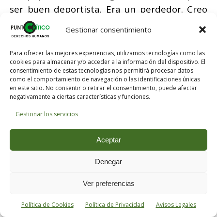
ser buen deportista. Era un perdedor. Creo
que todos nos sentimos así en algún
Gestionar consentimiento
momento. Sin embargo, ser un
mod
daba
una sensación de pertenencia. Jimmy está
Para ofrecer las mejores experiencias, utilizamos tecnologías como las
cookies para almacenar y/o acceder a la información del dispositivo. El
pensando que él, por lo menos, es un
mod
».
consentimiento de estas tecnologías nos permitirá procesar datos
O «
5:15
», sobre el viaje de Jimmy a Brighton y
como el comportamiento de navegación o las identificaciones únicas
en este sitio. No consentir o retirar el consentimiento, puede afectar
en la que destaca la poderosa
negativamente a ciertas características y funciones.
instrumentación de cuerdas. O la propia
Gestionar los servicios
«Love, Reign o’er Me», con la que se cierra el
disco y que cualquier músico desearía haber
Aceptar
firmado.
Denegar
En la película, rodada en 1979, la última
Ver preferencias
canción que se escucha es «I’ve Had Enough».
Como en el disco, Jimmy ha entrado en una
Política de Cookies
Política de Privacidad
Avisos Legales
espiral autodestructiva y no encuentra su