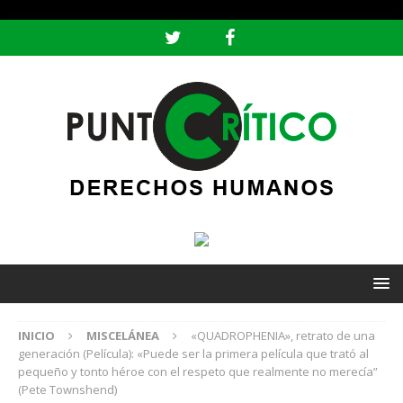
header ('Content-type: text/html; charset=utf-8');
INICIO
MISCELÁNEA
«QUADROPHENIA», retrato de una
generación (Película): «Puede ser la primera película que trató al
pequeño y tonto héroe con el respeto que realmente no merecía”
(Pete Townshend)