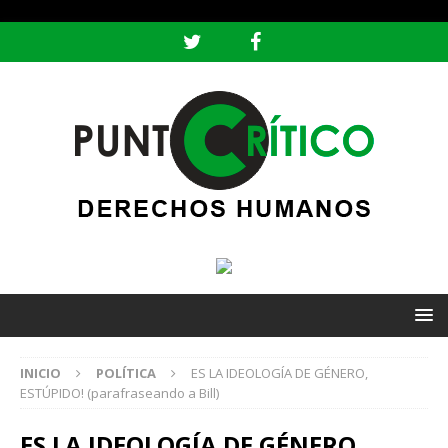
header ('Content-type: text/html; charset=utf-8');
INICIO
POLÍTICA
ES LA IDEOLOGÍA DE GÉNERO,
ESTÚPIDO! (parafraseando a Bill)
ES LA IDEOLOGÍA DE GÉNERO,