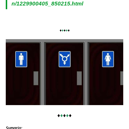
n/1229900405_850215.html
♦
♦
♦
♦
♦
♦
♦
♦
♦
♦
Sumario: