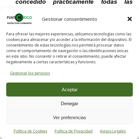
concedido prácticamente todas las
órdenes de protección que les han
Gestionar consentimiento
solicitado por temor a que se les pudiera
acusar de no haber tomado medidas,
Para ofrecer las mejores experiencias, utilizamos tecnologías como las
colapsando así los servicios
cookies para almacenar y/o acceder a la información del dispositivo. El
consentimiento de estas tecnologías nos permitirá procesar datos
administrativos de protección a las
como el comportamiento de navegación o las identificaciones únicas
víctimas que difícilmente las pueden
en este sitio. No consentir o retirar el consentimiento, puede afectar
negativamente a ciertas características y funciones.
atender; fiscales solicitando en
prácticamente todos los casos que se
Gestionar los servicios
adoptara una orden de protección,
Aceptar
normalmente alejamiento, muchas veces
sin demasiadas pruebas y sin valorar
Denegar
que ello podía comportar pérdida de
Ver preferencias
empleo si ambos trabajaban en la misma
empresa, o dificultades para permanecer
Política de Cookies
Política de Privacidad
Avisos Legales
en una ciudad pequeña con el estigma