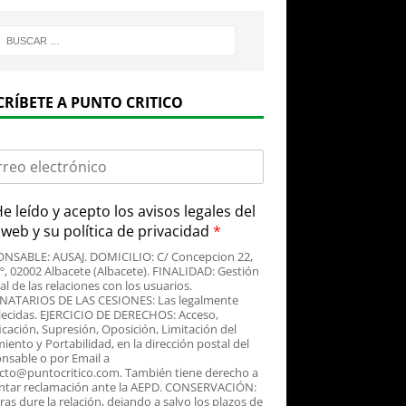
CRÍBETE A PUNTO CRITICO
e leído y acepto
los avisos legales
del
o web y su
política de privacidad
*
NSABLE: AUSAJ. DOMICILIO: C/ Concepcion 22,
3º, 02002 Albacete (Albacete). FINALIDAD: Gestión
al de las relaciones con los usuarios.
NATARIOS DE LAS CESIONES: Las legalmente
lecidas. EJERCICIO DE DERECHOS: Acceso,
icación, Supresión, Oposición, Limitación del
iento y Portabilidad, en la dirección postal del
nsable o por Email a
cto@puntocritico.com. También tiene derecho a
ntar reclamación ante la AEPD. CONSERVACIÓN:
as dure la relación, dejando a salvo los plazos de