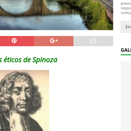
*
i
prescr
c
respo
conta
o
.
.
En
*
GAL
 éticos de Spinoza