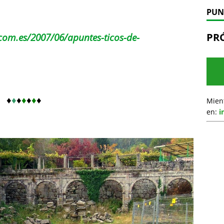
PUN
PR
.com.es/2007/06/apuntes-ticos-de-
♦
♦
♦
♦
♦
♦
♦
Mien
en:
i