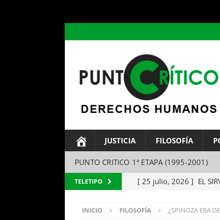
header ('Content-type: text/html; charset=utf-8');
JUSTICIA
FILOSOFÍA
P
PUNTO CRITICO 1ª ETAPA (1995-2001)
[ 24 julio, 2026 ]
EL TEM
TELETIPO
Spinoza a Lodowijk Meye
INICIO
FILOSOFÍA
¿SPINOZA ERA DE 
[ 28 julio, 2026 ]
EL FUT