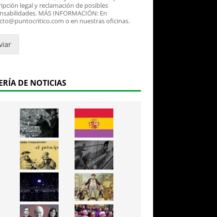
ipción legal y reclamación de posibles
nsabilidades. MÁS INFORMACIÓN: En
cto@puntocritico.com o en nuestras oficinas.
viar
ERÍA DE NOTICIAS