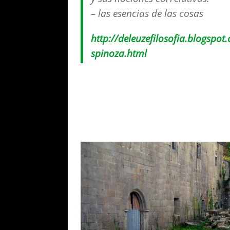
– las esencias de las cosas
http://deleuzefilosofia.blogspot
spinoza.html