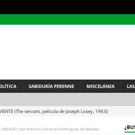
OLÍTICA
SABIDURÍA PERENNE
MISCELÁNEA
LAS
A DEL INFINITO, por Baruch de Spinoza (Carta de
r, 20 de abril de 1663)
FILOSOFÍA
¿BU
ORENSE?, por Antonio Valcarcel Domínguez de Mazaira
URO ES HISTORIA: «Nacionalismos, Regionalismos y