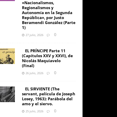
«Nacionalismos,
Regionalismos y
Autonomía en la Segunda
República», por Justo
Beramendi González (Parte
1)
0
27 julio, 2026
EL PRÍNCIPE Parte 11
(Capítulos XXV y XXVI), de
Nicolás Maquiavelo
(Final)
0
26 julio, 2026
EL SIRVIENTE (The
servant, película de Joseph
Losey, 1963): Parábola del
amo y el siervo.
0
25 julio, 2026