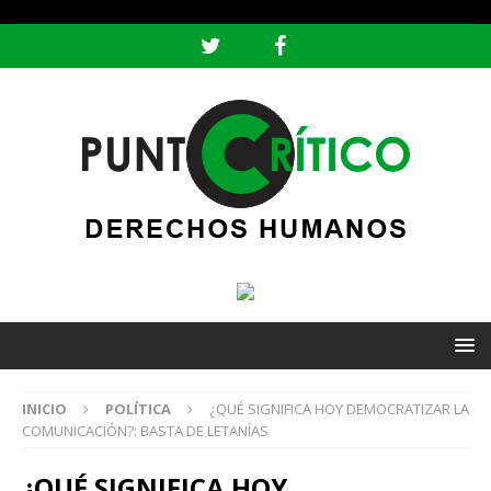
header ('Content-type: text/html; charset=utf-8');
INICIO
POLÍTICA
¿QUÉ SIGNIFICA HOY DEMOCRATIZAR LA
COMUNICACIÓN?: BASTA DE LETANÍAS
¿QUÉ SIGNIFICA HOY