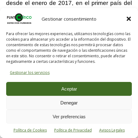
desde el enero de 2017, en el primer país del
mundo en apagar su señal de Frecuencia
Gestionar consentimiento
Modulada (FM), considerando que tiene 22
estaciones nacionales de radio digital, y aún
Para ofrecer las mejores experiencias, utilizamos tecnologías como las
hay espacio en su plataforma digital para otras
cookies para almacenar y/o acceder a la información del dispositivo. El
consentimiento de estas tecnologías nos permitirá procesar datos
20.
como el comportamiento de navegación o las identificaciones únicas
en este sitio. No consentir o retirar el consentimiento, puede afectar
negativamente a ciertas características y funciones.
La tendencia mundial –y latinoamericana-
demuestra que los jóvenes televidentes ya
Gestionar los servicios
están pasando del uso lineal de televisión
Aceptar
hacia un consumo en diferido y a la carta, que
bien puede optar el dispositivo fijo (el televisor)
Denegar
y optar por una segunda pantalla
(computadora, tablet, teléfonos inteligentes).
Ver preferencias
Política de Cookies
Política de Privacidad
Avisos Legales
Para los comunicólogos optimistas, de