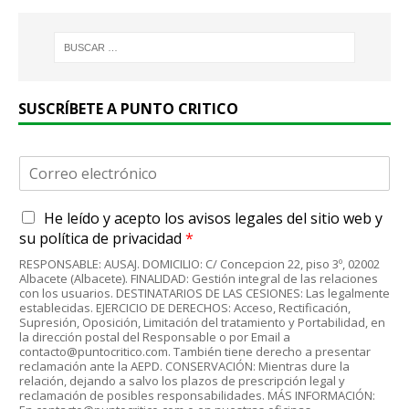
SUSCRÍBETE A PUNTO CRITICO
C
o
r
A
He leído y acepto
los avisos legales
del sitio web y
r
c
e
su
política de privacidad
*
u
o
RESPONSABLE: AUSAJ. DOMICILIO: C/ Concepcion 22, piso 3º, 02002
e
e
Albacete (Albacete). FINALIDAD: Gestión integral de las relaciones
r
l
con los usuarios. DESTINATARIOS DE LAS CESIONES: Las legalmente
d
establecidas. EJERCICIO DE DERECHOS: Acceso, Rectificación,
e
Supresión, Oposición, Limitación del tratamiento y Portabilidad, en
o
c
la dirección postal del Responsable o por Email a
R
t
contacto@puntocritico.com. También tiene derecho a presentar
G
r
reclamación ante la AEPD. CONSERVACIÓN: Mientras dure la
P
relación, dejando a salvo los plazos de prescripción legal y
ó
reclamación de posibles responsabilidades. MÁS INFORMACIÓN:
D
n