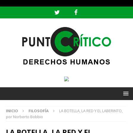
header ('Content-type: text/html; charset=utf-8');
INICIO
FILOSOFÍA
LA BOTELLA, LA RED Y EL LABERINTO,
por Norberto Bobbio
LA BOTELLA, LA RED Y EL