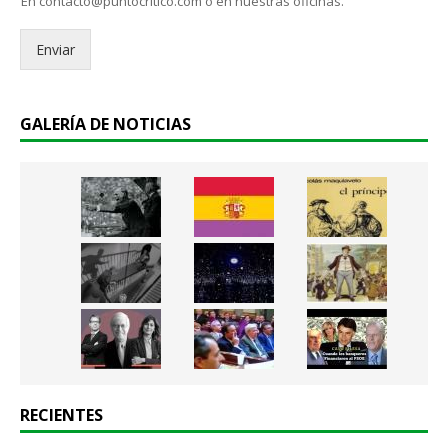
En contacto@puntocritico.com o en nuestras oficinas.
*
i
c
Enviar
o
.
.
*
GALERÍA DE NOTICIAS
RECIENTES