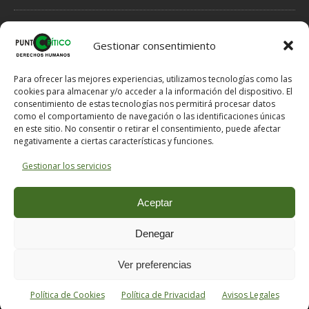
NORMAS DE MODERACIÓN DE COMENTARIOS
Gestionar consentimiento
1.- Se INFORMA acerca de Hechos, que por tanto tienen que ser
veraces, fundamentados en indicios, no en meras sospechas.
Para ofrecer las mejores experiencias, utilizamos tecnologías como las
2.- Se EXPRESAN Opiniones, que por ello no han de ser veraces,
cookies para almacenar y/o acceder a la información del dispositivo. El
pero tampoco han de ser ofensivas si hay posibilidad de expresar
consentimiento de estas tecnologías nos permitirá procesar datos
como el comportamiento de navegación o las identificaciones únicas
lo mismo en otros términos menos dañinos para el Honor del
en este sitio. No consentir o retirar el consentimiento, puede afectar
destinatario.
negativamente a ciertas características y funciones.
3.- Si se solicitan explicaciones al e-mail comentarios @ puntocritico
. com se proporcionarán al email de contacto.
Gestionar los servicios
NOTA: En caso de un mal funcionamiento del servidor a la hora de
publicar un comentario, puede enviárnoslo a comentarios @
Aceptar
puntocritico . com indicándonos el título del artículo que desea
comentar y su nombre o nick con el que desea hacer la
Denegar
publicación.
Ver preferencias
Copyright © 2026 | MH Magazine WordPress Theme by
MH Themes
Política de Cookies
Política de Privacidad
Avisos Legales
https://899sports.cfd
https://forwin77.lol
https://usbtogel.io