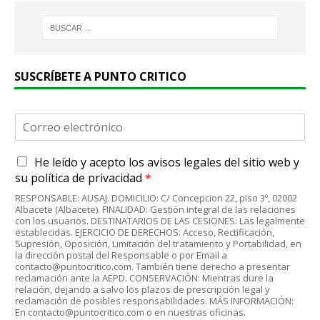
SUSCRÍBETE A PUNTO CRITICO
C
o
r
A
He leído y acepto
los avisos legales
del sitio web y
r
c
e
su
política de privacidad
*
u
o
RESPONSABLE: AUSAJ. DOMICILIO: C/ Concepcion 22, piso 3º, 02002
e
e
Albacete (Albacete). FINALIDAD: Gestión integral de las relaciones
r
l
con los usuarios. DESTINATARIOS DE LAS CESIONES: Las legalmente
d
establecidas. EJERCICIO DE DERECHOS: Acceso, Rectificación,
e
Supresión, Oposición, Limitación del tratamiento y Portabilidad, en
o
c
la dirección postal del Responsable o por Email a
R
t
contacto@puntocritico.com. También tiene derecho a presentar
G
r
reclamación ante la AEPD. CONSERVACIÓN: Mientras dure la
P
relación, dejando a salvo los plazos de prescripción legal y
ó
reclamación de posibles responsabilidades. MÁS INFORMACIÓN:
D
n
En contacto@puntocritico.com o en nuestras oficinas.
*
i