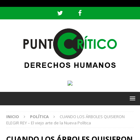
header ('Content-type: text/html; charset=utf-8');
INICIO
POLÍTICA
CUANDO LOS ÁRBOLES QUISIERON
ELEGIR REY – El viejo arte de la Nueva Política
CUANDO LOS ÁRBOLES QUISIERON