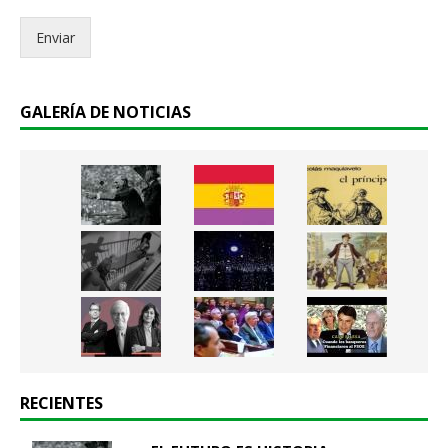
c
Enviar
o
.
.
*
GALERÍA DE NOTICIAS
RECIENTES