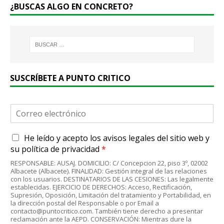
¿BUSCAS ALGO EN CONCRETO?
SUSCRÍBETE A PUNTO CRITICO
C
o
r
A
He leído y acepto
los avisos legales
del sitio web y
r
c
e
su
política de privacidad
*
u
o
RESPONSABLE: AUSAJ. DOMICILIO: C/ Concepcion 22, piso 3º, 02002
e
e
Albacete (Albacete). FINALIDAD: Gestión integral de las relaciones
r
l
con los usuarios. DESTINATARIOS DE LAS CESIONES: Las legalmente
d
establecidas. EJERCICIO DE DERECHOS: Acceso, Rectificación,
e
Supresión, Oposición, Limitación del tratamiento y Portabilidad, en
o
c
la dirección postal del Responsable o por Email a
R
t
contacto@puntocritico.com. También tiene derecho a presentar
G
r
reclamación ante la AEPD. CONSERVACIÓN: Mientras dure la