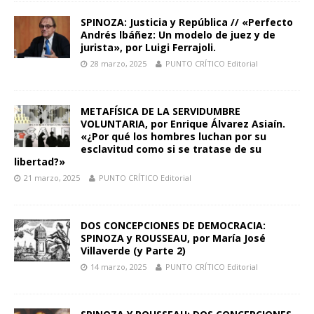
SPINOZA: Justicia y República // «Perfecto
Andrés lbáñez: Un modelo de juez y de
jurista», por Luigi Ferrajoli.
28 marzo, 2025
PUNTO CRÍTICO Editorial
METAFÍSICA DE LA SERVIDUMBRE
VOLUNTARIA, por Enrique Álvarez Asiaín.
«¿Por qué los hombres luchan por su
esclavitud como si se tratase de su
libertad?»
21 marzo, 2025
PUNTO CRÍTICO Editorial
DOS CONCEPCIONES DE DEMOCRACIA:
SPINOZA y ROUSSEAU, por María José
Villaverde (y Parte 2)
14 marzo, 2025
PUNTO CRÍTICO Editorial