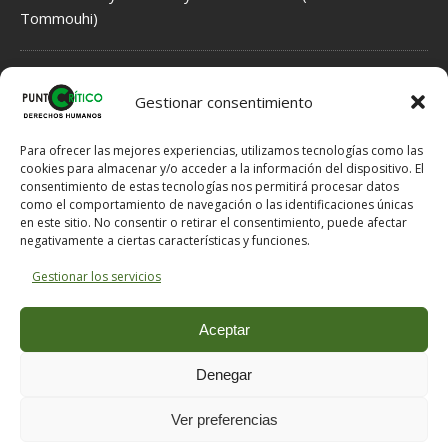
Tommouhi)
NORMAS DE MODERACIÓN DE COMENTARIOS
Gestionar consentimiento
1.- Se INFORMA acerca de Hechos, que por tanto tienen que ser
veraces, fundamentados en indicios, no en meras sospechas.
Para ofrecer las mejores experiencias, utilizamos tecnologías como las
2.- Se EXPRESAN Opiniones, que por ello no han de ser veraces,
cookies para almacenar y/o acceder a la información del dispositivo. El
consentimiento de estas tecnologías nos permitirá procesar datos
pero tampoco han de ser ofensivas si hay posibilidad de expresar
como el comportamiento de navegación o las identificaciones únicas
lo mismo en otros términos menos dañinos para el Honor del
en este sitio. No consentir o retirar el consentimiento, puede afectar
destinatario.
negativamente a ciertas características y funciones.
3.- Si se solicitan explicaciones al e-mail comentarios @ puntocritico
. com se proporcionarán al email de contacto.
Gestionar los servicios
NOTA: En caso de un mal funcionamiento del servidor a la hora de
publicar un comentario, puede enviárnoslo a comentarios @
Aceptar
puntocritico . com indicándonos el título del artículo que desea
comentar y su nombre o nick con el que desea hacer la
Denegar
publicación.
Ver preferencias
Copyright © 2026 | MH Magazine WordPress Theme by
MH Themes