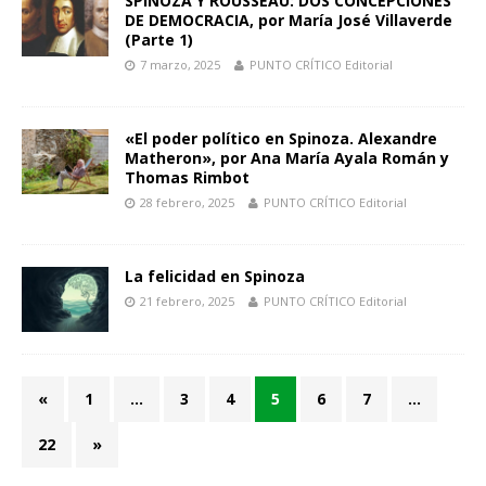
SPINOZA Y ROUSSEAU: DOS CONCEPCIONES
DE DEMOCRACIA, por María José Villaverde
(Parte 1)
7 marzo, 2025
PUNTO CRÍTICO Editorial
«El poder político en Spinoza. Alexandre
Matheron», por Ana María Ayala Román y
Thomas Rimbot
28 febrero, 2025
PUNTO CRÍTICO Editorial
La felicidad en Spinoza
21 febrero, 2025
PUNTO CRÍTICO Editorial
«
1
…
3
4
5
6
7
…
22
»