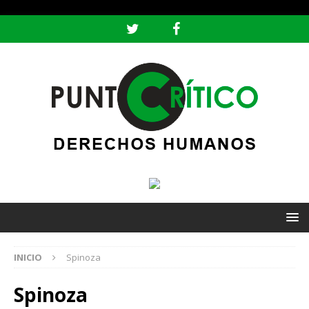
header ('Content-type: text/html; charset=utf-8');
INICIO
Spinoza
Spinoza