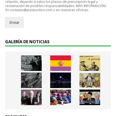
P
relación, dejando a salvo los plazos de prescripción legal y
ó
reclamación de posibles responsabilidades. MÁS INFORMACIÓN:
D
n
En contacto@puntocritico.com o en nuestras oficinas.
*
i
c
Enviar
o
.
.
*
GALERÍA DE NOTICIAS