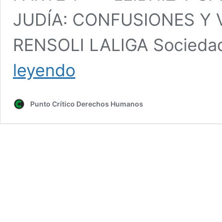
JUDÍA: CONFUSIONES Y
RENSOLI LALIGA Sociedad
LEIBNIZ
leyendo
Y
SPINOZA
ANTE
Punto Crítico Derechos Humanos
LA
KABBALAH
JUDÍA:
Confusiones
y
Verdades,
por
Lourdes
Rensolli
Laliga
–
PARTE