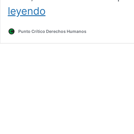
BÁRCENAS
leyendo
PONE
FIN
A
Punto Crítico Derechos Humanos
SU
SERIE
SOBRE
CORRUPCIÓN