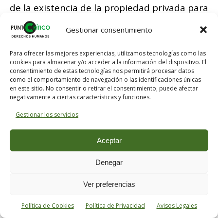
de la existencia de la propiedad privada para
su desenvolvimiento, pudiera beneficiarse
Gestionar consentimiento
con la abolición de la misma. La respuesta es
muy simple. Es verdad que, en las
Para ofrecer las mejores experiencias, utilizamos tecnologías como las
condiciones actuales, algunos hombres con
cookies para almacenar y/o acceder a la información del dispositivo. El
consentimiento de estas tecnologías nos permitirá procesar datos
medios privados propios, tales como
Byron,
como el comportamiento de navegación o las identificaciones únicas
en este sitio. No consentir o retirar el consentimiento, puede afectar
Shelley, Browning, Víctor Hugo, Baudelaire
negativamente a ciertas características y funciones.
y otros, han podido, en forma más o menos
Gestionar los servicios
completa, realizar sus personalidades.
Ninguno de estos hombres dio un solo día
Aceptar
de su trabajo por un salario. Pudieron
librarse de la pobreza
. Tenían con ello una
Denegar
enorme ventaja. La cuestión es decidir si el
Ver preferencias
Individualismo
se beneficiaría con la
supresión de dicha ventaja. Supongamos que
Política de Cookies
Política de Privacidad
Avisos Legales