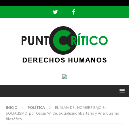
header ('Content-type: text/html; charset=utf-8');
INICIO
POLÍTICA
EL ALMA DEL HOMBRE BAJO EL
SOCIALISMO, por Oscar Wilde. Socialismo libertario y Anarquismo
filosófico.