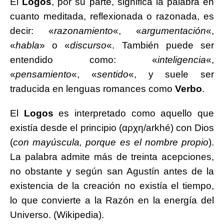
El
Logos
, por su parte, significa la palabra en
cuanto meditada, reflexionada o razonada, es
decir: «
razonamiento
«, «
argumentación
«,
«
habla
» o «
discurso
«. También puede ser
entendido como: «
inteligencia
«,
«
pensamiento
«, «
sentido
«, y suele ser
traducida en lenguas romances como
Verbo
.
El
Logos
es interpretado como aquello que
existía desde el principio (αρχη/arkhé) con Dios
(
con mayúscula, porque es el nombre propio
).
La palabra admite más de treinta acepciones,
no obstante y según san Agustín antes de la
existencia de la creación no existía el tiempo,
lo que convierte a la Razón en la energía del
Universo. (Wikipedia).