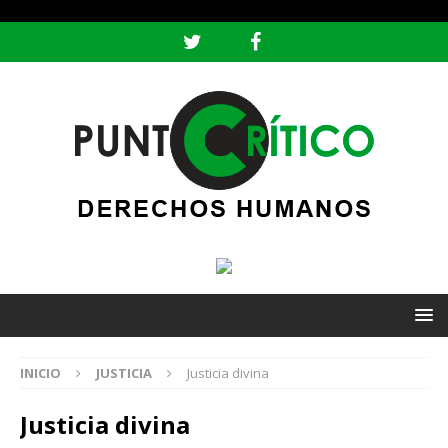
header ('Content-type: text/html; charset=utf-8');
INICIO
JUSTICIA
Justicia divina
Justicia divina