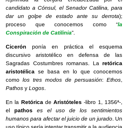
candidato a Cónsul, el Senador Catilina, para
dar un golpe de estado ante su derrota
);
proceso que conocemos como “
la
Conspiración de Catilinia
”.
Cicerón
ponía en práctica el esquema
discursivo aristotélico en defensa de las
Sagradas Costumbres romanas. La
retórica
aristotélica
se basa en lo que conocemos
como
los tres modos de persuasión
:
Ethos
,
Pathos
y
Logos
.
En la
Retórica
de
Aristóteles
-libro 1, 1356ª-,
el
pathos
es el uso de los sentimientos
humanos para afectar el juicio de un jurado
. Un
uso típico sería intentar transmitir a la audiencia