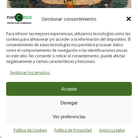
Gestionar consentimiento
Ma’at símbolo de la Verdad, la Justicia y la Armonía
Para ofrecer las mejores experiencias, utilizamos tecnologías como las
cósmica
cookies para almacenar y/o acceder a la información del dispositivo. El
consentimiento de estas tecnologías nos permitirá procesar datos
como el comportamiento de navegación o las identificaciones únicas
en este sitio. No consentir o retirar el consentimiento, puede afectar
negativamente a ciertas características y funciones.
En la mitología griega,
Temis
simbolizaba el
Derecho Divino, el Derecho de la Creación, o
Gestionar los servicios
Derecho inmune a la obra humana (THEMS)
Aceptar
frente al Derecho Creado (DIKÉ), que es obra
del hombre, y que pese a no ser inmutable, su
Denegar
valor depende de su grado de sujeción al
Ver preferencias
Derecho Divino.
Política de Cookies
Política de Privacidad
Avisos Legales