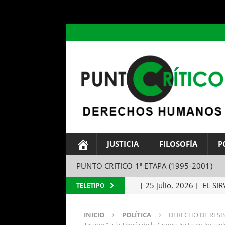
header ('Content-type: text/html; charset=utf-8');
JUSTICIA
FILOSOFÍA
P
PUNTO CRITICO 1ª ETAPA (1995-2001)
[ 25 julio, 2026 ]
EL SIR
TELETIPO
Parábola del amo y el si
INICIO
POLÍTICA
DERECHO DE RESIST
[ 24 julio, 2026 ]
EL TEM
Tiranos” a la Teoría de la Guerra Justa en los si