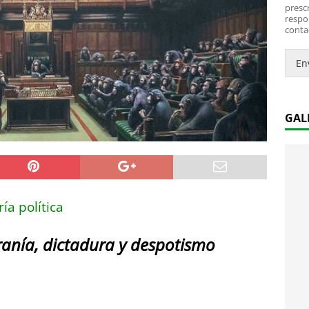
*
i
prescr
c
respo
conta
o
.
.
En
*
GAL
ía política
ranía, dictadura y despotismo