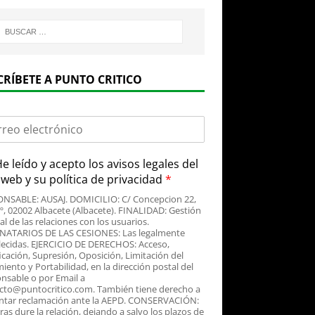
CRÍBETE A PUNTO CRITICO
e leído y acepto
los avisos legales
del
o web y su
política de privacidad
*
NSABLE: AUSAJ. DOMICILIO: C/ Concepcion 22,
3º, 02002 Albacete (Albacete). FINALIDAD: Gestión
al de las relaciones con los usuarios.
NATARIOS DE LAS CESIONES: Las legalmente
lecidas. EJERCICIO DE DERECHOS: Acceso,
icación, Supresión, Oposición, Limitación del
iento y Portabilidad, en la dirección postal del
nsable o por Email a
cto@puntocritico.com. También tiene derecho a
ntar reclamación ante la AEPD. CONSERVACIÓN:
as dure la relación, dejando a salvo los plazos de