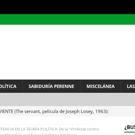
OLÍTICA
SABIDURÍA PERENNE
MISCELÁNEA
LAS
VIENTE (The servant, película de Joseph Losey, 1963):
ervo.
MISCELÁNEA
¿BU
ENCIA EN LA TEORÍA POLÍTICA. De la “Vindiciae contra
A DEL INFINITO, por Baruch de Spinoza (Carta de
glos XVI Y XVII, por Susana Valencia Cárdenas.