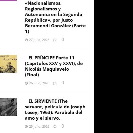
«Nacionalismos,
Regionalismos y
Autonomía en la Segunda
República», por Justo
Beramendi González (Parte
1)
0
27 julio, 2026
EL PRÍNCIPE Parte 11
(Capítulos XXV y XXVI), de
Nicolás Maquiavelo
(Final)
0
26 julio, 2026
EL SIRVIENTE (The
servant, película de Joseph
Losey, 1963): Parábola del
amo y el siervo.
0
25 julio, 2026