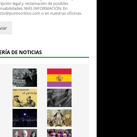
ipción legal y reclamación de posibles
nsabilidades. MÁS INFORMACIÓN: En
cto@puntocritico.com o en nuestras oficinas.
viar
ERÍA DE NOTICIAS