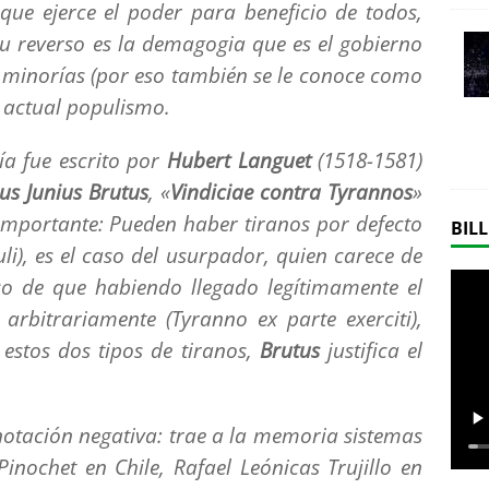
ue ejerce el poder para beneficio de todos,
su reverso es la demagogia que es el gobierno
 minorías (
por eso también se le conoce como
el actual populismo.
nía fue escrito por
Hubert Languet
(1518-1581)
us Junius Brutus
, «
Vindiciae contra Tyrannos
»
n importante: Pueden haber tiranos por defecto
BILL
li
), es el caso del usurpador, quien carece de
so de que habiendo llegado legítimamente el
 arbitrariamente (
Tyranno ex parte exerciti)
,
a estos dos tipos de tiranos,
Brutus
justifica el
notación negativa: trae a la memoria sistemas
inochet en Chile, Rafael Leónicas Trujillo en