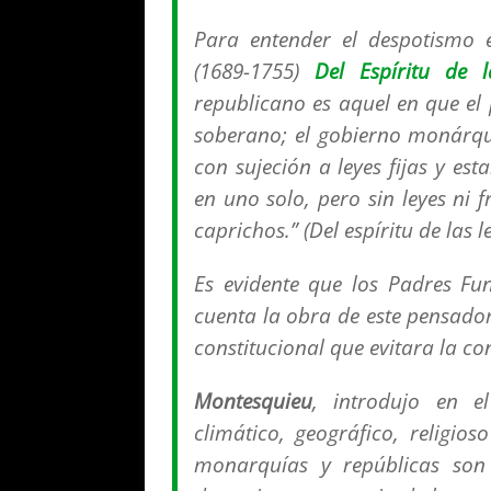
Para entender el despotismo 
(1689-1755)
Del Espíritu de l
republicano es aquel en que el 
soberano; el gobierno monárqu
con sujeción a leyes fijas y est
en uno solo, pero sin leyes ni 
caprichos
.” (Del espíritu de las 
Es evidente que los Padres F
cuenta la obra de este pensador
constitucional que evitara la co
Montesquieu
, introdujo en el
climático, geográfico, religios
monarquías y repúblicas son