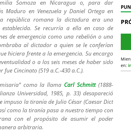
amilia Somoza en Nicaragua o, para dar
PUN
lás Maduro en Venezuela y Daniel Ortega en
la república romana la dictadura era una
PR
e establecida. Se recurría a ella en caso de
iones de emergencia como una rebelión o una
ombraba al dictador a quien se le conferían
ue hiciera frente a la emergencia. Su encargo
Mien
eventualidad o a los seis meses de haber sido
en:
i
ar fue
Cincinato
(519 a.C.-430 a.C.).
misaria
” como la llama
Carl Schmitt
(1888-
lianza Universidad, 1985, p. 33) desapareció
 impuso la tiranía de Julio César (Caesar Dict
s así como la tiranía pasa a nuestro tiempo con
rana con el propósito de asumir el poder
manera arbitraria.