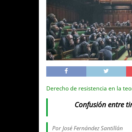
Derecho de resistencia en la teor
Confusión entre ti
Por José Fernández Santillán