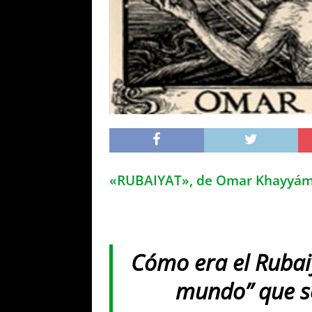
«RUBAIYAT», de Omar Khayyám (
Cómo era el Rubaiy
mundo” que se