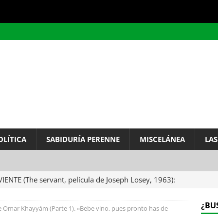
OLÍTICA
SABIDURÍA PERENNE
MISCELÁNEA
LAS
VIENTE (The servant, película de Joseph Losey, 1963):
ervo.
MISCELÁNEA
¿BU
 Omar Khayyám (Parte 1). «Bebe vino, pues pronto has de
A DEL INFINITO, por Baruch de Spinoza (Carta de