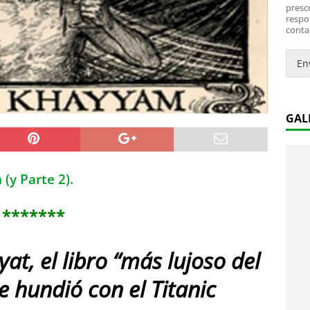
*
i
prescr
c
respo
conta
o
.
.
En
*
GAL
y Parte 2).
*******
at, el libro “más lujoso del
 hundió con el Titanic