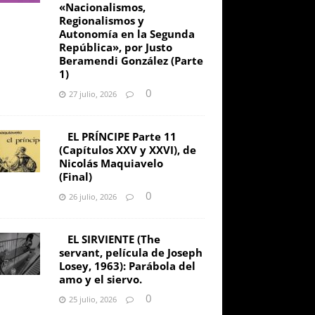
«Nacionalismos,
Regionalismos y
Autonomía en la Segunda
República», por Justo
Beramendi González (Parte
1)
0
27 julio, 2026
EL PRÍNCIPE Parte 11
(Capítulos XXV y XXVI), de
Nicolás Maquiavelo
(Final)
0
26 julio, 2026
EL SIRVIENTE (The
servant, película de Joseph
Losey, 1963): Parábola del
amo y el siervo.
0
25 julio, 2026