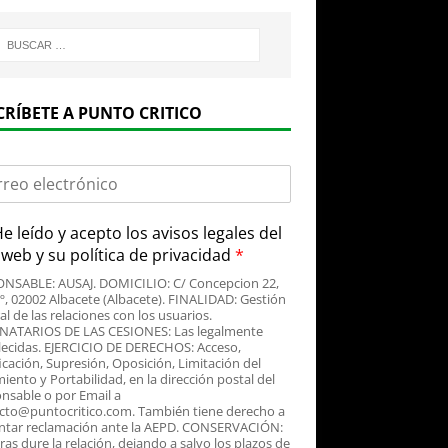
CRÍBETE A PUNTO CRITICO
e leído y acepto
los avisos legales
del
o web y su
política de privacidad
*
NSABLE: AUSAJ. DOMICILIO: C/ Concepcion 22,
3º, 02002 Albacete (Albacete). FINALIDAD: Gestión
al de las relaciones con los usuarios.
NATARIOS DE LAS CESIONES: Las legalmente
lecidas. EJERCICIO DE DERECHOS: Acceso,
icación, Supresión, Oposición, Limitación del
iento y Portabilidad, en la dirección postal del
nsable o por Email a
cto@puntocritico.com. También tiene derecho a
ntar reclamación ante la AEPD. CONSERVACIÓN:
as dure la relación, dejando a salvo los plazos de