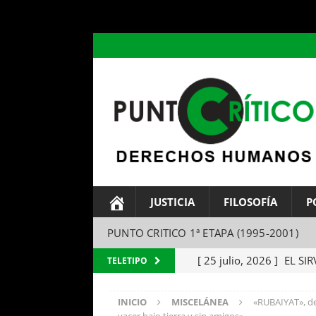
header ('Content-type: text/html; charset=utf-8');
JUSTICIA
FILOSOFÍA
P
PUNTO CRITICO 1ª ETAPA (1995-2001)
[ 25 julio, 2026 ]
EL SIR
TELETIPO
Parábola del amo y el si
INICIO
MISCELÁNEA
«RUBAIYAT», de
[ 24 julio, 2026 ]
EL TEM
yacer bajo tierra y sin amigos».