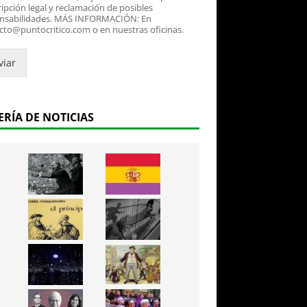
ipción legal y reclamación de posibles
nsabilidades. MÁS INFORMACIÓN: En
cto@puntocritico.com o en nuestras oficinas.
viar
ERÍA DE NOTICIAS