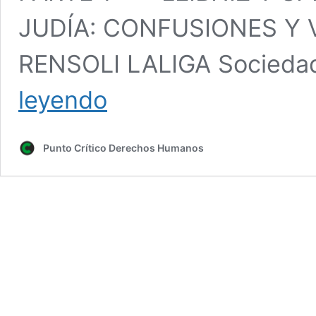
JUDÍA: CONFUSIONES Y
RENSOLI LALIGA Sociedad
LEIBNIZ
leyendo
Y
SPINOZA
ANTE
Punto Crítico Derechos Humanos
LA
KABBALAH
JUDÍA:
Confusiones
y
Verdades,
por
Lourdes
Rensolli
Laliga
–
PARTE