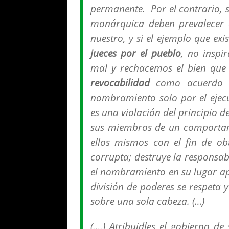
permanente. Por el contrario, si
monárquica deben prevalecer co
nuestro, y si el ejemplo que exi
jueces por el pueblo
, no inspi
mal y rechacemos el bien que 
revocabilidad
como acuerdo de 
nombramiento solo por el ejecu
es una violación del principio d
sus miembros de un comportami
ellos mismos con el fin de o
corrupta; destruye la responsab
el nombramiento en su lugar apr
división de poderes se respeta 
sobre una sola cabeza. (…)
(….) Atribuidles el gobierno de