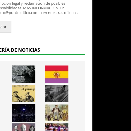
ipción legal y reclamación de posibles
nsabilidades. MÁS INFORMACIÓN: En
cto@puntocritico.com o en nuestras oficinas.
viar
ERÍA DE NOTICIAS