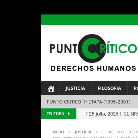
header ('Content-type: text/html; charset=utf-8');
JUSTICIA
FILOSOFÍA
P
PUNTO CRITICO 1ª ETAPA (1995-2001)
[ 25 julio, 2026 ]
EL SIR
TELETIPO
Parábola del amo y el si
INICIO
JUSTICIA
SOBRE LA ELECCIÓ
[ 24 julio, 2026 ]
EL TEM
Voto Particular a la Resolución del CGPJ sobre e