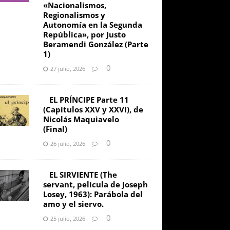
«Nacionalismos,
Regionalismos y
Autonomía en la Segunda
República», por Justo
Beramendi González (Parte
1)
0
27 julio, 2026
EL PRÍNCIPE Parte 11
(Capítulos XXV y XXVI), de
Nicolás Maquiavelo
(Final)
0
26 julio, 2026
EL SIRVIENTE (The
servant, película de Joseph
Losey, 1963): Parábola del
amo y el siervo.
0
25 julio, 2026