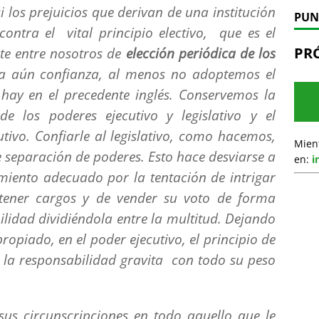
 los prejuicios que derivan de una institución
PUN
ntra el vital principio electivo, que es el
PR
ste entre nosotros de
elección periódica de los
ra aún confianza, al menos no adoptemos el
hay en el precedente inglés. Conservemos la
los poderes ejecutivo y legislativo y el
tivo. Confiarle al legislativo, como hacemos,
Mien
e separación de poderes. Esto hace desviarse a
en:
i
ento adecuado por la tentación de intrigar
btener cargos y de vender su voto de forma
ilidad dividiéndola entre la multitud. Dejando
opiado, en el poder ejecutivo, el principio de
y la responsabilidad gravita con todo su peso
 sus circunscripciones en todo aquello que le