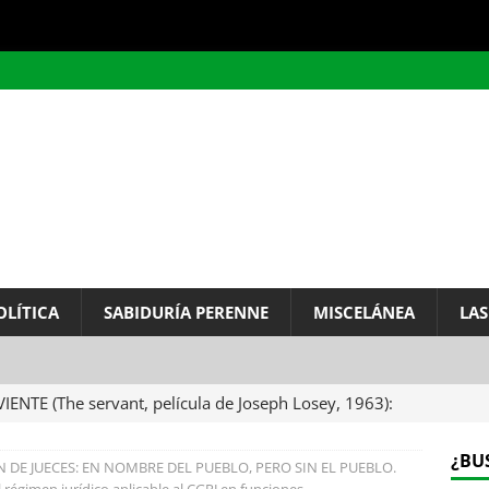
OLÍTICA
SABIDURÍA PERENNE
MISCELÁNEA
LAS
VIENTE (The servant, película de Joseph Losey, 1963):
ervo.
MISCELÁNEA
¿BU
N DE JUECES: EN NOMBRE DEL PUEBLO, PERO SIN EL PUEBLO.
A DEL INFINITO, por Baruch de Spinoza (Carta de
l régimen jurídico aplicable al CGPJ en funciones