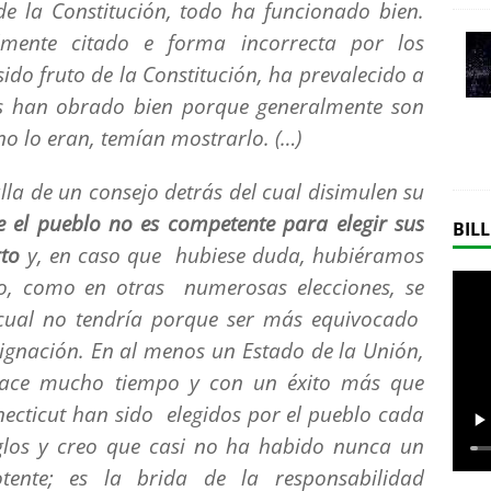
 de la Constitución, todo ha funcionado bien.
lmente citado e forma incorrecta por los
ido fruto de la Constitución, ha prevalecido a
os han obrado bien porque generalmente son
o lo eran, temían mostrarlo. (…)
talla de un consejo detrás del cual disimulen su
 el pueblo no es competente para elegir sus
BILL
rto
y, en caso que hubiese duda, hubiéramos
sto, como en otras numerosas elecciones, se
 cual no tendría porque ser más equivocado
ignación. En al menos un Estado de la Unión,
hace mucho tiempo y con un éxito más que
nnecticut han sido elegidos por el pueblo cada
glos y creo que casi no ha habido nunca un
nte; es la brida de la responsabilidad