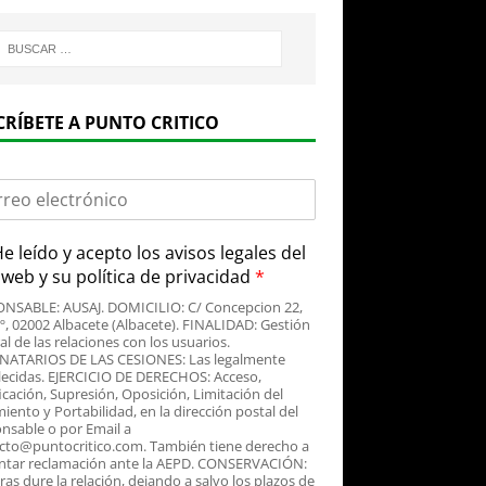
CRÍBETE A PUNTO CRITICO
e leído y acepto
los avisos legales
del
o web y su
política de privacidad
*
NSABLE: AUSAJ. DOMICILIO: C/ Concepcion 22,
3º, 02002 Albacete (Albacete). FINALIDAD: Gestión
al de las relaciones con los usuarios.
NATARIOS DE LAS CESIONES: Las legalmente
lecidas. EJERCICIO DE DERECHOS: Acceso,
icación, Supresión, Oposición, Limitación del
iento y Portabilidad, en la dirección postal del
nsable o por Email a
cto@puntocritico.com. También tiene derecho a
ntar reclamación ante la AEPD. CONSERVACIÓN:
as dure la relación, dejando a salvo los plazos de