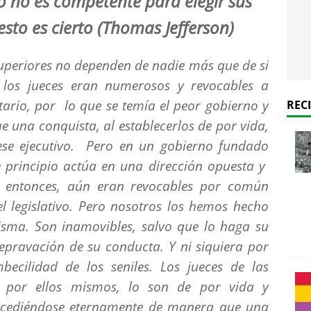
o no es competente para elegir sus
 esto es cierto (Thomas Jefferson)
 superiores no dependen de nadie más que de sí
 los jueces eran numerosos y revocables a
tario, por lo que se temía el peor gobierno y
REC
 una conquista, al establecerlos de por vida,
ese ejecutivo. Pero en un gobierno fundado
e principio actúa en una dirección opuesta y
í, entonces, aún eran revocables por común
el legislativo. Pero nosotros los hemos hecho
isma. Son inamovibles, salvo que lo haga su
epravación de su conducta. Y ni siquiera por
ecilidad de los seniles. Los jueces de las
gen por ellos mismos, lo son de por vida y
ucediéndose eternamente de manera que una