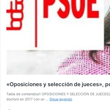
«Oposiciones y selección de jueces», po
Tabla de contenidos1 OPOSICIONES Y SELECCIÓN DE JUECES2 ***3 
«Oposiciones
doctoró en 2017 con un …
Sigue leyendo
y
selección