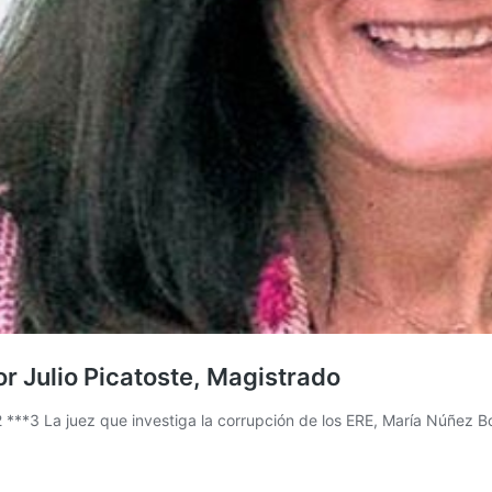
r Julio Picatoste, Magistrado
La juez que investiga la corrupción de los ERE, María Núñez Bolañ