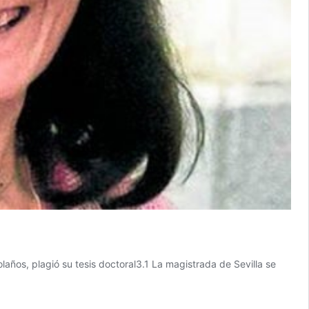
os, plagió su tesis doctoral3.1 La magistrada de Sevilla se