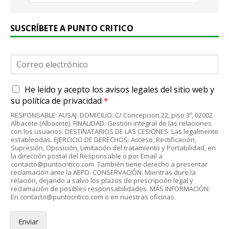
SUSCRÍBETE A PUNTO CRITICO
C
o
r
A
He leído y acepto
los avisos legales
del sitio web y
r
c
e
su
política de privacidad
*
u
o
RESPONSABLE: AUSAJ. DOMICILIO: C/ Concepcion 22, piso 3º, 02002
e
e
Albacete (Albacete). FINALIDAD: Gestión integral de las relaciones
r
l
con los usuarios. DESTINATARIOS DE LAS CESIONES: Las legalmente
d
establecidas. EJERCICIO DE DERECHOS: Acceso, Rectificación,
e
Supresión, Oposición, Limitación del tratamiento y Portabilidad, en
o
c
la dirección postal del Responsable o por Email a
R
t
contacto@puntocritico.com. También tiene derecho a presentar
G
r
reclamación ante la AEPD. CONSERVACIÓN: Mientras dure la
P
relación, dejando a salvo los plazos de prescripción legal y
ó
reclamación de posibles responsabilidades. MÁS INFORMACIÓN:
D
n
En contacto@puntocritico.com o en nuestras oficinas.
*
i
c
Enviar
o