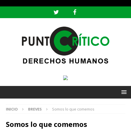
header ('Content-type: text/html; charset=utf-8');
INICIO
BREVES
Somos lo que comemos
Somos lo que comemos