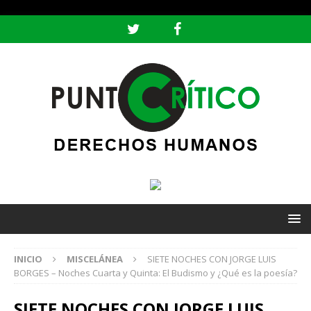
header ('Content-type: text/html; charset=utf-8');
INICIO
MISCELÁNEA
SIETE NOCHES CON JORGE LUIS
BORGES – Noches Cuarta y Quinta: El Budismo y ¿Qué es la poesía?
SIETE NOCHES CON JORGE LUIS