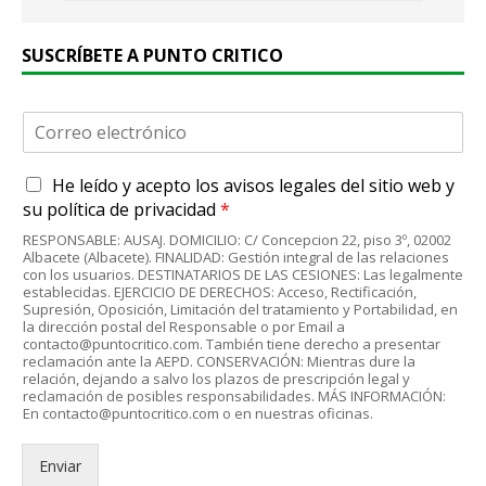
SUSCRÍBETE A PUNTO CRITICO
C
o
r
A
He leído y acepto
los avisos legales
del sitio web y
r
c
e
su
política de privacidad
*
u
o
RESPONSABLE: AUSAJ. DOMICILIO: C/ Concepcion 22, piso 3º, 02002
e
e
Albacete (Albacete). FINALIDAD: Gestión integral de las relaciones
r
l
con los usuarios. DESTINATARIOS DE LAS CESIONES: Las legalmente
d
establecidas. EJERCICIO DE DERECHOS: Acceso, Rectificación,
e
Supresión, Oposición, Limitación del tratamiento y Portabilidad, en
o
c
la dirección postal del Responsable o por Email a
R
t
contacto@puntocritico.com. También tiene derecho a presentar
G
r
reclamación ante la AEPD. CONSERVACIÓN: Mientras dure la
P
relación, dejando a salvo los plazos de prescripción legal y
ó
reclamación de posibles responsabilidades. MÁS INFORMACIÓN:
D
n
En contacto@puntocritico.com o en nuestras oficinas.
*
i
c
Enviar
o