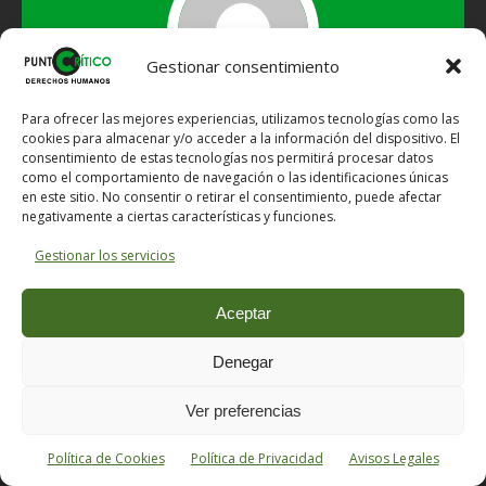
Gestionar consentimiento
Para ofrecer las mejores experiencias, utilizamos tecnologías como las
cookies para almacenar y/o acceder a la información del dispositivo. El
consentimiento de estas tecnologías nos permitirá procesar datos
Avisos Legales
como el comportamiento de navegación o las identificaciones únicas
Política de cookies
en este sitio. No consentir o retirar el consentimiento, puede afectar
negativamente a ciertas características y funciones.
ENTRADAS RECIENTES
Gestionar los servicios
EL FUTURO ES HISTORIA: «Nacionalismos,
Regionalismos y Autonomía en la Segunda República», por
Aceptar
Justo Beramendi González (y Parte 2)
Denegar
EL PUEBLO QUE OLVIDA SU HISTORIA ESTÁ
CONDENADO A REPETIRLA: «Nacionalismos,
Ver preferencias
Regionalismos y Autonomía en la Segunda República», por
Justo Beramendi González (Parte 1)
Política de Cookies
Política de Privacidad
Avisos Legales
EL PRÍNCIPE Parte 11 (Capítulos XXV y XXVI), de Nicolás