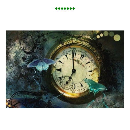
♦
♦
♦
♦♦♦♦