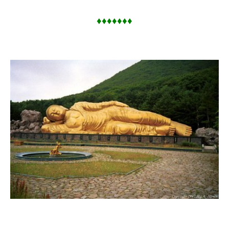
♦
♦
♦
♦♦♦♦